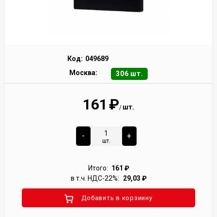
Код:
049689
Москва:
306 шт.
161
₽
шт.
/
-
+
шт.
Итого:
161
₽
в т.ч. НДС-22%:
29,03
₽
Добавить в корзиину