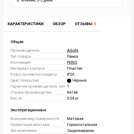
В течение
3-5
дней
ХАРАКТЕРИСТИКИ
ОБЗОР
ОТЗЫВЫ
0
Общие
Производитель
Arlight
Тип товара
Рамка
Коллекция
PERIO
Материал корпуса
Пластик
Класс пылевлагозащиты
IP20
Цвет покрытия
Чёрный
Гарантия производителя, лет
1
Страна производства
Китай
Вес, кг.
0.04 кг
Эксплуатационные
Внешний вид поверхности
Матовая
Ориентация монтажа
Горизонтальная
Тип крепления
Защелкивание