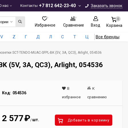
+7 812 642-23-40
О нас
Контакты
Заказать звонок
0
гории
Избранное
Сравнение
Вход
Корзина
V
Z
Г
Д
Л
С
Т
Ц
Все бренды
зетки SCT-TENDO-MUAC-SFPL-BK (5V, 3A, QC3), Arlight, 054536
5V, 3A, QC3), Arlight, 054536
В
К
Код:
054536
избранное
сравнению
2 577
₽
шт.
/
Добавить в корзиину