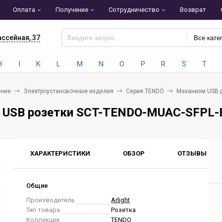
Оплата
Получение
Сотрудничество
Возврат
ассейная, 37
Все кате
H
I
K
L
M
N
O
P
R
S
T
ние
Электроустановочные изделия
Серия TENDO
Механизм USB ро
USB розетки SCT-TENDO-MUAC-SFPL-BK (
ХАРАКТЕРИСТИКИ
ОБЗОР
ОТЗЫВЫ
0
Общие
Производитель
Arlight
Тип товара
Розетка
Коллекция
TENDO