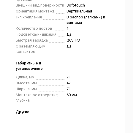
Внешний вид поверхности
Soft-touch
Ориентация монтажа
Вертикальная
Тип крепления
В распор (лапками) и
винтами
Количество постов
1
Подсветка/индикация
Да
Быстрая зарядка
QC3, PD
С заземляющим
Да
контактом
Габаритные и
установочные
Длина, мм
71
Высота, мм
42
Ширина, мм
71
Монтажное отверстие,
60 мм
глубина
Другие