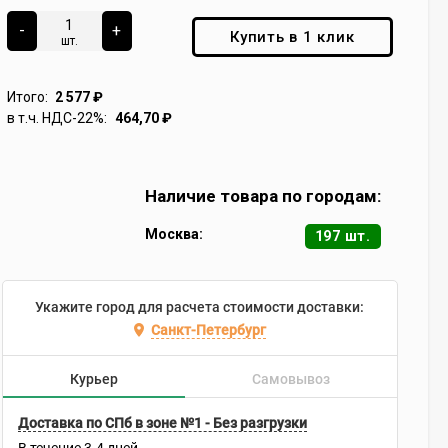
-
+
Купить в 1 клик
шт.
Итого:
2 577
₽
в т.ч. НДС-22%:
464,70
₽
Наличие товара по городам:
Москва:
197 шт.
Укажите город для расчета стоимости доставки:
Санкт-Петербург
Курьер
Самовывоз
Доставка по СПб в зоне №1 - Без разгрузки