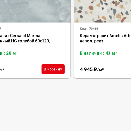
7
Код:
70416
нит Cersanit Marina
Керамогранит Ametis Arti
нный HG голубой 60x120,
непол. рект.
и : 28 м²
В наличии : 43 м²
4 945
₽
м²
м²
В корзину
/