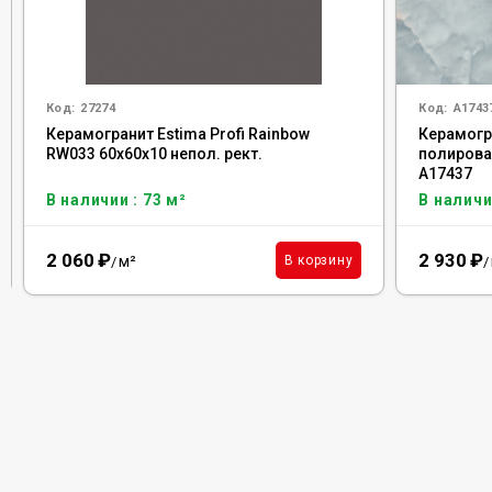
Код:
27274
Код:
A1743
Керамогранит Estima Profi Rainbow
Керамогра
RW033 60x60x10 непол. рект.
полирова
A17437
В наличии : 73 м²
В наличи
2 060
₽
2 930
₽
м²
В корзину
/
/