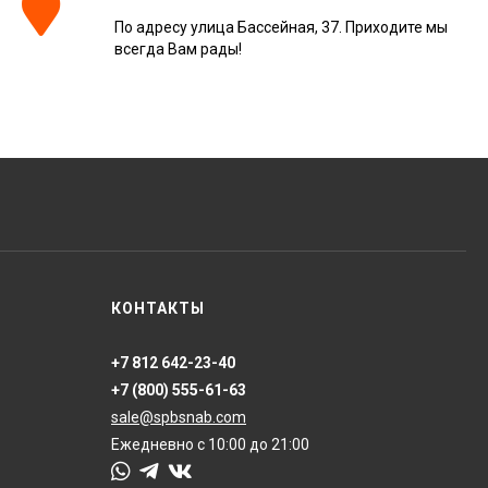
3 226
₽
м²
/
По адресу улица Бассейная, 37. Приходите мы
всегда Вам рады!
Керамогранит Italon
Charme Extra Silver Ret
60x120, 610010001196
4 046
₽
м²
/
Керамогранит Italon
Charme Evo Imperiale
Ret 60x120,
610010001413
4 025
₽
м²
/
КОНТАКТЫ
+7 812 642-23-40
Керамогранит
Kerranova Alleya Dark
+7 (800) 555-61-63
Brown 20x120, K-
2104/SR/200x1200x11
3 110
₽
м²
sale@spbsnab.com
/
Ежедневно с 10:00 до 21:00