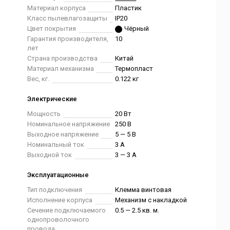
Материал корпуса
Пластик
Класс пылевлагозащиты
IP20
Цвет покрытия
Чёрный
Гарантия производителя,
10
лет
Страна производства
Китай
Материал механизма
Термопласт
Вес, кг.
0.122 кг
Электрические
Мощность
20 Вт
Номинальное напряжение
250 В
Выходное напряжение
5 — 5 В
Номинальный ток
3 А
Выходной ток
3 — 3 А
Эксплуатационные
Тип подключения
Клемма винтовая
Исполнение корпуса
Механизм с накладкой
Сечение подключаемого
0.5 — 2.5 кв. м.
однопроволочного
провода