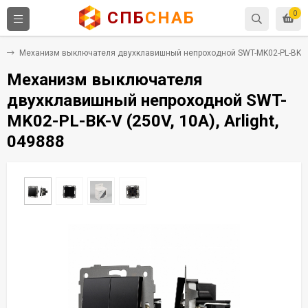
СПБ
СНАБ
0
и
Механизм выключателя двухклавишный непроходной SWT-MK02-PL-BK-V (2
Механизм выключателя
двухклавишный непроходной SWT-
MK02-PL-BK-V (250V, 10A), Arlight,
049888