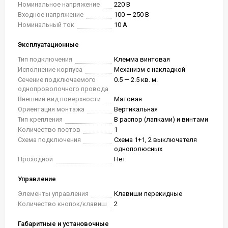
Номинальное напряжение
220 В
Входное напряжение
100 — 250 В
Номинальный ток
10 А
Эксплуатационные
Тип подключения
Клемма винтовая
Исполнение корпуса
Механизм с накладкой
Сечение подключаемого
0.5 — 2.5 кв. м.
однопроволочного провода
Внешний вид поверхности
Матовая
Ориентация монтажа
Вертикальная
Тип крепления
В распор (лапками) и винтами
Количество постов
1
Схема подключения
Схема 1+1, 2 выключателя
однополюсных
Проходной
Нет
Управление
Элементы управления
Клавиши перекидные
Количество кнопок/клавиш
2
Габаритные и установочные