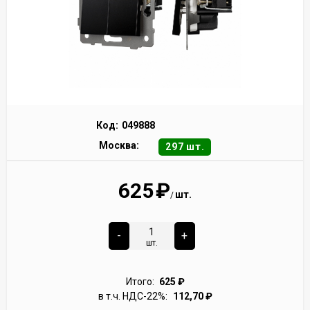
Код:
049888
Москва:
297 шт.
625
₽
шт.
/
-
+
шт.
Итого:
625
₽
в т.ч. НДС-22%:
112,70
₽