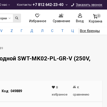
+7 812 642-23-40
О нас
Контакты
Заказать звонок
0
гории
Избранное
Сравнение
Вход
Корзина
V
Z
Г
Д
Л
С
Т
Ц
Все бренды
889
одной SWT-MK02-PL-GR-V (250V,
В
К
Код:
049889
избранное
сравнению