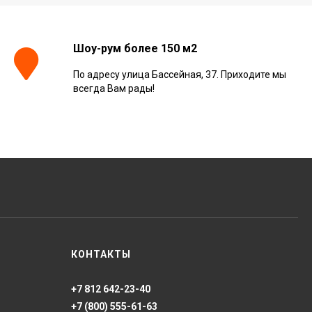
Керамогранит Italon
Continuum Petrol Ret
Шоу-рум более 150 м2
60x60, 610010002676
3 226
₽
м²
/
По адресу улица Бассейная, 37. Приходите мы
всегда Вам рады!
Керамогранит Italon
Charme Extra Silver Ret
60x120, 610010001196
4 046
₽
м²
/
Керамогранит Italon
Charme Evo Imperiale
Ret 60x120,
610010001413
4 025
₽
м²
/
КОНТАКТЫ
+7 812 642-23-40
Керамогранит
Kerranova Alleya Dark
+7 (800) 555-61-63
Brown 20x120, K-