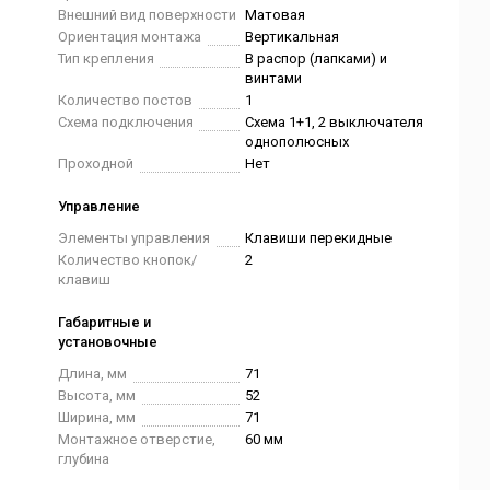
Внешний вид поверхности
Матовая
Ориентация монтажа
Вертикальная
Тип крепления
В распор (лапками) и
винтами
Количество постов
1
Схема подключения
Схема 1+1, 2 выключателя
однополюсных
Проходной
Нет
Управление
Элементы управления
Клавиши перекидные
Количество кнопок/
2
клавиш
Габаритные и
установочные
Длина, мм
71
Высота, мм
52
Ширина, мм
71
Монтажное отверстие,
60 мм
глубина