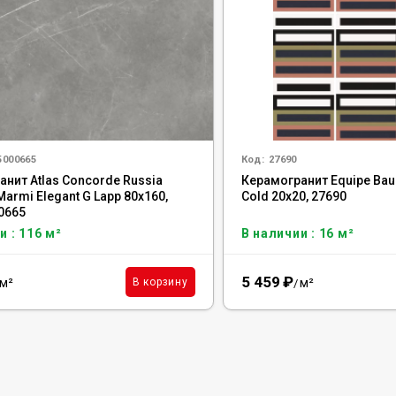
5000665
Код:
27690
нит Atlas Concorde Russia
Керамогранит Equipe Ba
 Marmi Elegant G Lapp 80x160,
Cold 20x20, 27690
0665
и : 116 м²
В наличии : 16 м²
5 459
₽
м²
м²
В корзину
/