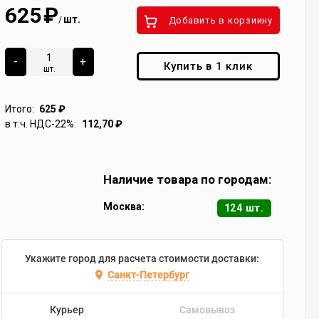
625
₽
шт.
/
Добавить в корзиину
-
+
Купить в 1 клик
шт.
Итого:
625
₽
в т.ч. НДС-22%:
112,70
₽
Наличие товара по городам:
Москва:
124 шт.
Укажите город для расчета стоимости доставки:
Санкт-Петербург
Курьер
Самовывоз