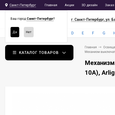
Санкт-Петербург
Главная
Акции
3D дизайн
Заказ
СПБ
СНАБ
Ваш город
Санкт-Петербург
?
г. Санкт-Петербург, ул. Б
Бренды:
4
A
B
C
D
E
F
G
Главная
Освеще
Механизм выключате
КАТАЛОГ ТОВАРОВ
Механизм
10A), Arli