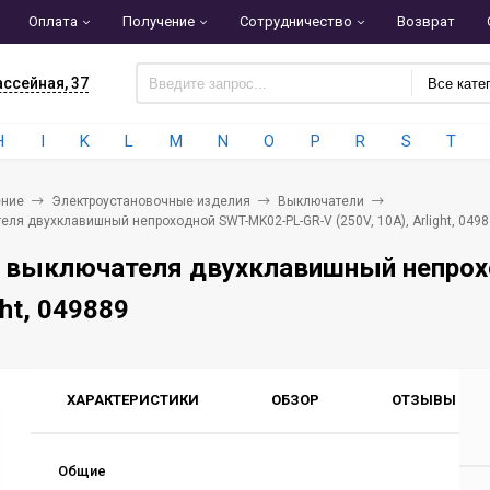
Оплата
Получение
Сотрудничество
Возврат
ассейная, 37
Все кате
H
I
K
L
M
N
O
P
R
S
T
ние
Электроустановочные изделия
Выключатели
ля двухклавишный непроходной SWT-MK02-PL-GR-V (250V, 10A), Arlight, 049
 выключателя двухклавишный непрох
ght, 049889
ХАРАКТЕРИСТИКИ
ОБЗОР
ОТЗЫВЫ
0
Общие