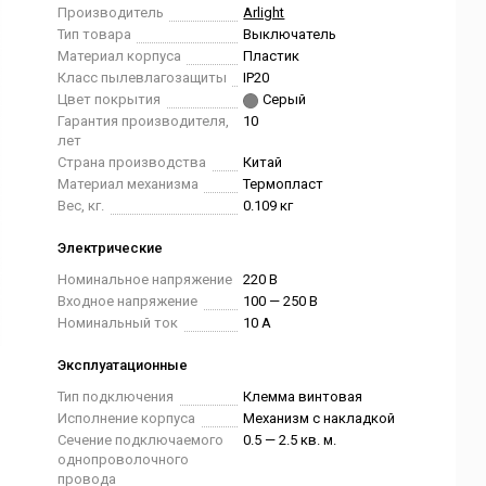
Производитель
Arlight
Тип товара
Выключатель
Материал корпуса
Пластик
Класс пылевлагозащиты
IP20
Цвет покрытия
Серый
Гарантия производителя,
10
лет
Страна производства
Китай
Материал механизма
Термопласт
Вес, кг.
0.109 кг
Электрические
Номинальное напряжение
220 В
Входное напряжение
100 — 250 В
Номинальный ток
10 А
Эксплуатационные
Тип подключения
Клемма винтовая
Исполнение корпуса
Механизм с накладкой
Сечение подключаемого
0.5 — 2.5 кв. м.
однопроволочного
провода