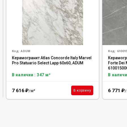
Код:
ADUM
Код:
61001
Керамогранит Atlas Concorde Italy Marvel
Керамогра
Pro Statuario Select Lapp 60x60, ADUM
Forte Dei
61001500
В наличии : 347 м²
В наличи
7 616
₽
6 771
₽
м²
В корзину
/
/