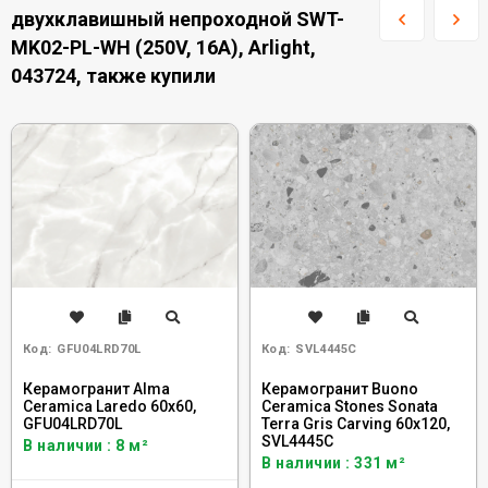
двухклавишный непроходной SWT-
MK02-PL-WH (250V, 16A), Arlight,
043724, также купили
Код:
GFU04LRD70L
Код:
SVL4445C
Керамогранит Alma
Керамогранит Buono
Ceramica Laredo 60x60,
Ceramica Stones Sonata
GFU04LRD70L
Terra Gris Carving 60x120,
SVL4445C
В наличии : 8 м²
В наличии : 331 м²