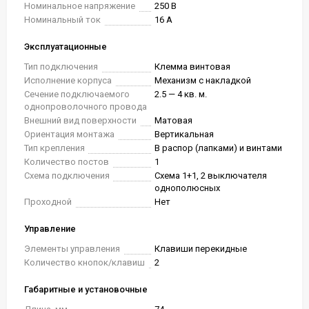
Номинальное напряжение
250 В
Номинальный ток
16 А
Эксплуатационные
Тип подключения
Клемма винтовая
Исполнение корпуса
Механизм с накладкой
Сечение подключаемого
2.5 — 4 кв. м.
однопроволочного провода
Внешний вид поверхности
Матовая
Ориентация монтажа
Вертикальная
Тип крепления
В распор (лапками) и винтами
Количество постов
1
Схема подключения
Схема 1+1, 2 выключателя
однополюсных
Проходной
Нет
Управление
Элементы управления
Клавиши перекидные
Количество кнопок/клавиш
2
Габаритные и установочные