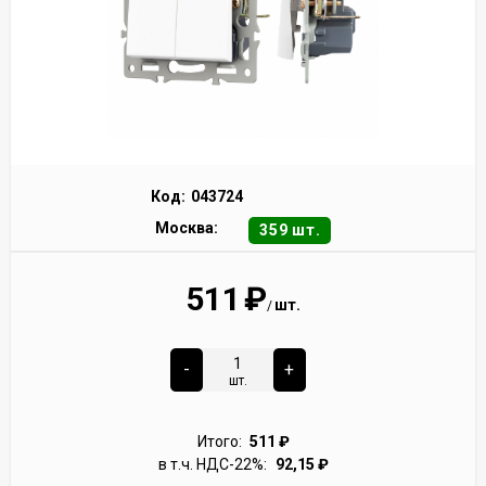
Код:
043724
Москва:
359 шт.
511
₽
шт.
/
-
+
шт.
Итого:
511
₽
в т.ч. НДС-22%:
92,15
₽