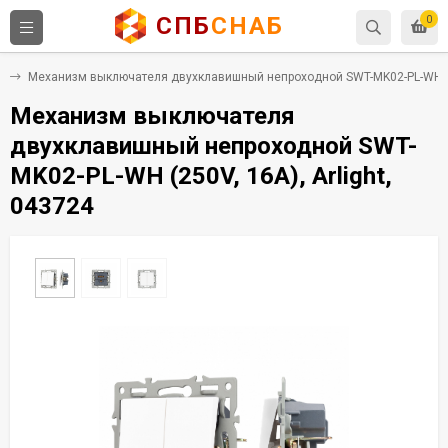
СПБ
СНАБ
0
и
Механизм выключателя двухклавишный непроходной SWT-MK02-PL-WH (250
Механизм выключателя
двухклавишный непроходной SWT-
MK02-PL-WH (250V, 16A), Arlight,
043724