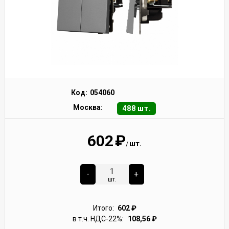
Код:
054060
Москва:
488 шт.
602
₽
шт.
/
-
+
шт.
Итого:
602
₽
в т.ч. НДС-22%:
108,56
₽