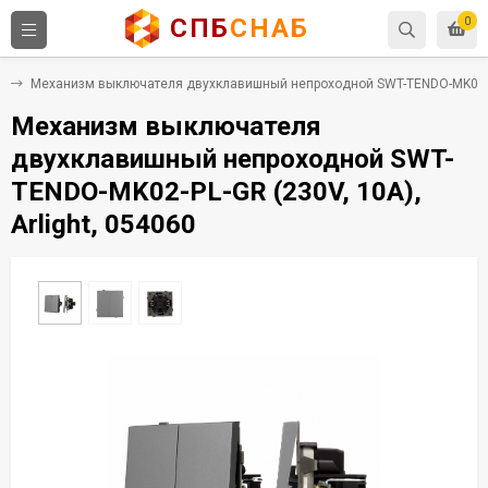
СПБ
СНАБ
0
и
Механизм выключателя двухклавишный непроходной SWT-TENDO-MK02-PL-G
Механизм выключателя
двухклавишный непроходной SWT-
TENDO-MK02-PL-GR (230V, 10A),
Arlight, 054060