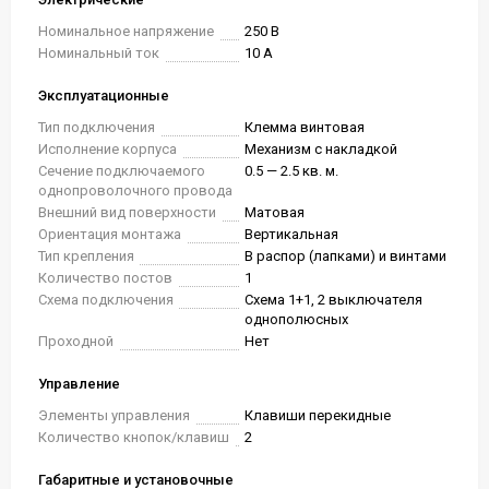
Номинальное напряжение
250 В
Номинальный ток
10 А
Эксплуатационные
Тип подключения
Клемма винтовая
Исполнение корпуса
Механизм с накладкой
Сечение подключаемого
0.5 — 2.5 кв. м.
однопроволочного провода
Внешний вид поверхности
Матовая
Ориентация монтажа
Вертикальная
Тип крепления
В распор (лапками) и винтами
Количество постов
1
Схема подключения
Схема 1+1, 2 выключателя
однополюсных
Проходной
Нет
Управление
Элементы управления
Клавиши перекидные
Количество кнопок/клавиш
2
Габаритные и установочные