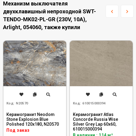
Механизм выключателя
двухклавишный непроходной SWT-
TENDO-MK02-PL-GR (230V, 10A),
Arlight, 054060, также купили
Код:
N20570
Код:
610015000394
Керамогранит Neodom
Керамогранит Atlas
Stone Explosion Blue
Concorde Russia Wise
Polished 120x180, N20570
Silver Grey Lap 60x60,
610015000394
Под заказ
В наличии : 114 м²