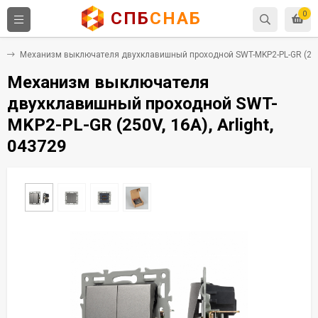
СПБ
СНАБ
0
и
Механизм выключателя двухклавишный проходной SWT-MKP2-PL-GR (250V,
Механизм выключателя
двухклавишный проходной SWT-
MKP2-PL-GR (250V, 16A), Arlight,
043729