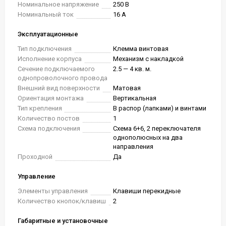
Номинальное напряжение
250 В
Номинальный ток
16 А
Эксплуатационные
Тип подключения
Клемма винтовая
Исполнение корпуса
Механизм с накладкой
Сечение подключаемого
2.5 — 4 кв. м.
однопроволочного провода
Внешний вид поверхности
Матовая
Ориентация монтажа
Вертикальная
Тип крепления
В распор (лапками) и винтами
Количество постов
1
Схема подключения
Схема 6+6, 2 переключателя
однополюсных на два
направления
Проходной
Да
Управление
Элементы управления
Клавиши перекидные
Количество кнопок/клавиш
2
Габаритные и установочные