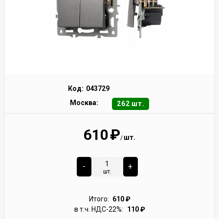
Код:
043729
Москва:
262 шт.
610
₽
шт.
/
-
+
шт.
Итого:
610
₽
в т.ч. НДС-22%:
110
₽