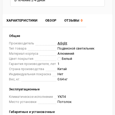
В течение
2-4
дней
ХАРАКТЕРИСТИКИ
ОБЗОР
ОТЗЫВЫ
0
Общие
Производитель
Arlight
Тип товара
Подвесной светильник
Материал корпуса
Алюминий
Цвет покрытия
Белый
Гарантия производителя, лет
1
Страна производства
Китай
Индивидуальная покраска
Нет
Вес, кг.
0.64 кг
Эксплуатационные
Климатическое исполнение
УХЛ4
Место установки
Потолок
Габаритные и установочные