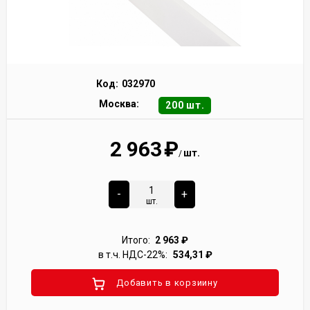
Код:
032970
Москва:
200 шт.
2 963
₽
шт.
/
-
+
шт.
Итого:
2 963
₽
в т.ч. НДС-22%:
534,31
₽
Добавить в корзиину