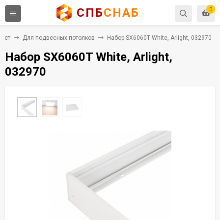
СПБ
СНАБ
0
свет
Для подвесных потолков
Набор SX6060T White, Arlight, 032970
Набор SX6060T White, Arlight,
032970