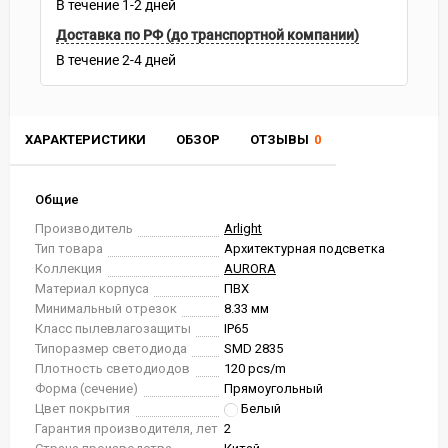
В течение
1-2
дней
Доставка по РФ (до транспортной компании)
В течение
2-4
дней
ХАРАКТЕРИСТИКИ
ОБЗОР
ОТЗЫВЫ
0
Общие
Производитель
Arlight
Тип товара
Архитектурная подсветка
Коллекция
AURORA
Материал корпуса
ПВХ
Минимальный отрезок
8.33 мм
Класс пылевлагозащиты
IP65
Типоразмер светодиода
SMD 2835
Плотность светодиодов
120 pcs/m
Форма (сечение)
Прямоугольный
Цвет покрытия
Белый
Гарантия производителя, лет
2