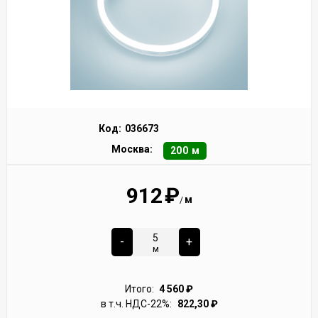
Код:
036673
Москва:
200 м
912
₽
м
/
-
+
м
Итого:
4 560
₽
в т.ч. НДС-22%:
822,30
₽