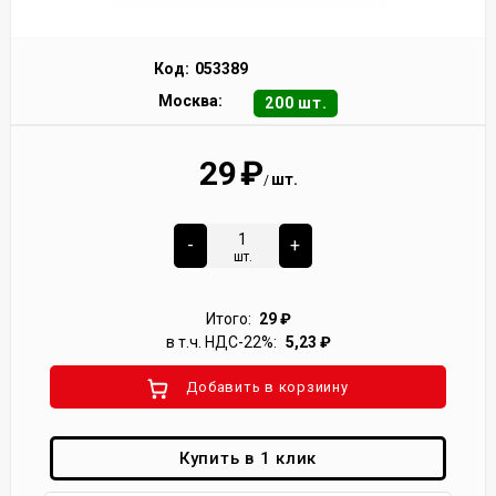
Код:
053389
Москва:
200 шт.
29
₽
шт.
/
-
+
шт.
Итого:
29
₽
в т.ч. НДС-22%:
5,23
₽
Добавить в корзиину
Купить в 1 клик