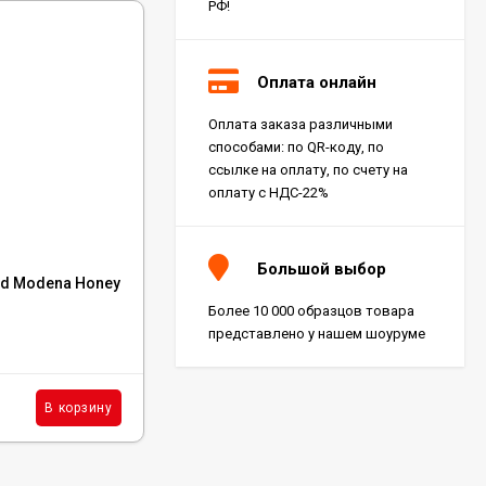
РФ!
Оплата онлайн
Оплата заказа различными
способами: по QR-коду, по
ссылке на оплату, по счету на
оплату с НДС-22%
Код:
HCC9
Большой выбор
od Modena Honey
Керамогранит Atlas Concorde Marvel T
Romano Sand 60x120, HCC9
Более 10 000 образцов товара
представлено у нашем шоуруме
В наличии : 224 м²
6 282
₽
м²
В корзину
В корзину
/