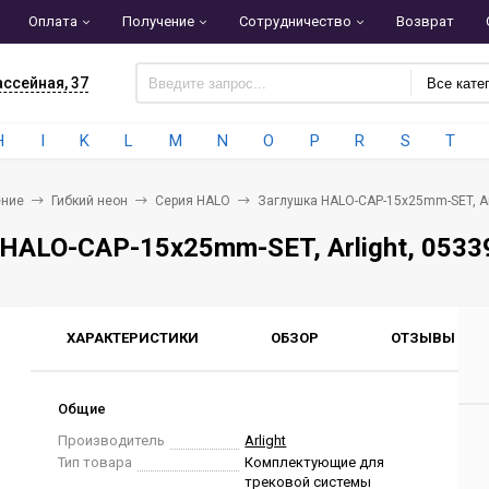
Оплата
Получение
Сотрудничество
Возврат
ассейная, 37
Все кате
H
I
K
L
M
N
O
P
R
S
T
ние
Гибкий неон
Серия HALO
Заглушка HALO-CAP-15x25mm-SET, Ar
HALO-CAP-15x25mm-SET, Arlight, 0533
ХАРАКТЕРИСТИКИ
ОБЗОР
ОТЗЫВЫ
0
Общие
Производитель
Arlight
Тип товара
Комплектующие для
трековой системы