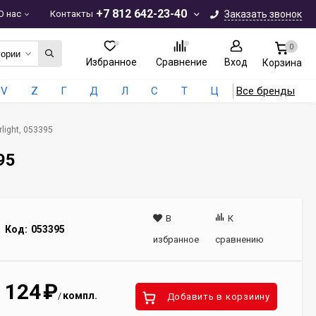
+7 812 642-23-40
О нас
Контакты
Заказать звонок
0
гории
Избранное
Сравнение
Вход
Корзина
V
Z
Г
Д
Л
С
Т
Ц
Все бренды
light, 053395
95
В
К
Код:
053395
избранное
сравнению
124
₽
компл.
/
Добавить в корзиину