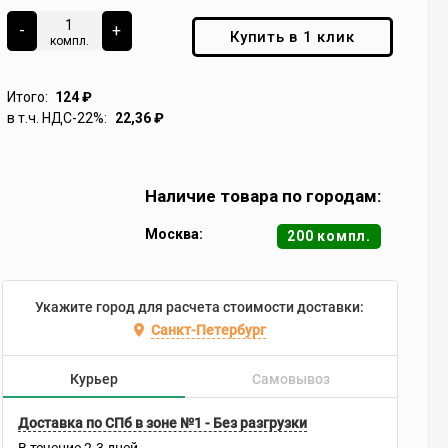
-
+
Купить в 1 клик
компл.
Итого:
124
₽
в т.ч. НДС-22%:
22,36
₽
Наличие товара по городам:
Москва:
200 компл.
Укажите город для расчета стоимости доставки:
Санкт-Петербург
Курьер
Самовывоз
Доставка по СПб в зоне №1 - Без разгрузки