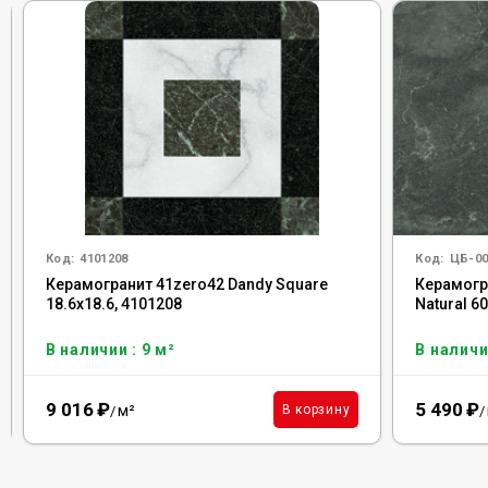
Код:
4101208
Код:
ЦБ-00
Керамогранит 41zero42 Dandy Square
Керамогр
18.6x18.6, 4101208
Natural 6
В наличии : 9 м²
В наличи
9 016
₽
5 490
₽
м²
В корзину
/
/