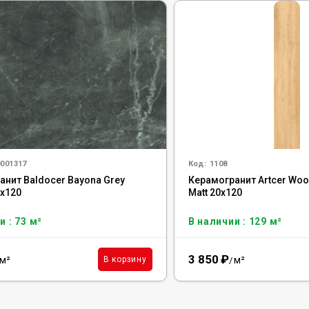
001317
Код:
1108
анит Baldocer Bayona Grey
Керамогранит Artcer Wo
0x120
Matt 20x120
и : 73 м²
В наличии : 129 м²
3 850
₽
м²
м²
В корзину
/