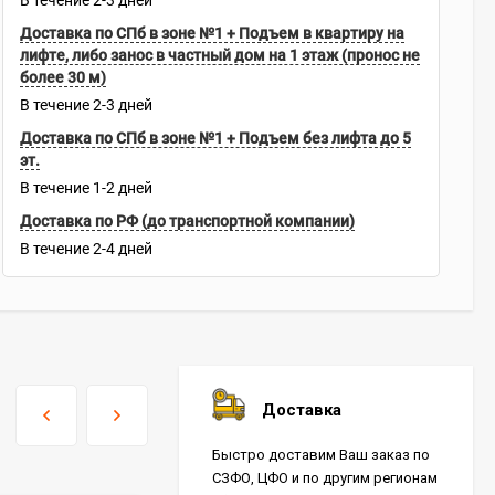
В течение
2-3
дней
Доставка по СПб в зоне №1 + Подъем в квартиру на
лифте, либо занос в частный дом на 1 этаж (пронос не
более 30 м)
В течение
2-3
дней
Доставка по СПб в зоне №1 + Подъем без лифта до 5
эт.
В течение
1-2
дней
Доставка по РФ (до транспортной компании)
В течение
2-4
дней
Доставка
Быстро доставим Ваш заказ по
СЗФО, ЦФО и по другим регионам