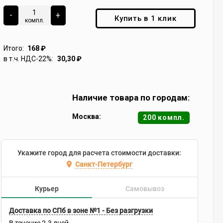
-
+
Купить в 1 клик
компл.
Итого:
168
₽
в т.ч. НДС-22%:
30,30
₽
Наличие товара по городам:
Москва:
200 компл.
Укажите город для расчета стоимости доставки:
Санкт-Петербург
Курьер
Самовывоз
Доставка по СПб в зоне №1 - Без разгрузки