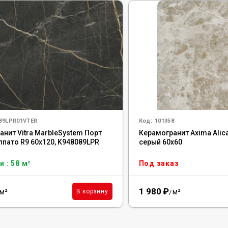
89LPR01VTER
Код:
101358
анит Vitra MarbleSystem Порт
Керамогранит Axima Alic
ппато R9 60x120, K948089LPR
серый 60x60
и : 58 м²
Под заказ
1 980
₽
м²
м²
В корзину
/