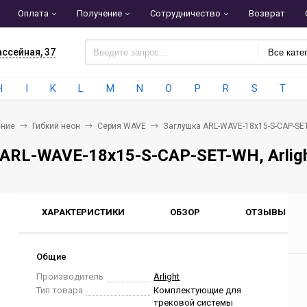
Оплата
Получение
Сотрудничество
Возврат
ассейная, 37
Все кате
H
I
K
L
M
N
O
P
R
S
T
ние
Гибкий неон
Серия WAVE
Заглушка ARL-WAVE-18x15-S-CAP-SET-
ARL-WAVE-18x15-S-CAP-SET-WH, Arligh
ХАРАКТЕРИСТИКИ
ОБЗОР
ОТЗЫВЫ
0
Общие
Производитель
Arlight
Тип товара
Комплектующие для
трековой системы