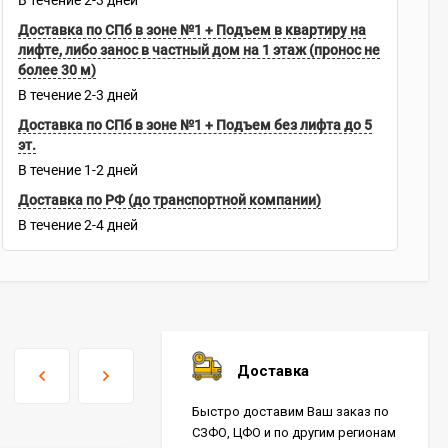
В течение
2-3
дней
Доставка по СПб в зоне №1 + Подъем в квартиру на
лифте, либо занос в частный дом на 1 этаж (пронос не
более 30 м)
В течение
2-3
дней
Доставка по СПб в зоне №1 + Подъем без лифта до 5
эт.
В течение
1-2
дней
Доставка по РФ (до транспортной компании)
В течение
2-4
дней
Доставка
Быстро доставим Ваш заказ по
СЗФО, ЦФО и по другим регионам