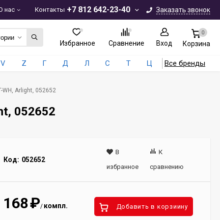
+7 812 642-23-40
О нас
Контакты
Заказать звонок
0
гории
Избранное
Сравнение
Вход
Корзина
V
Z
Г
Д
Л
С
Т
Ц
Все бренды
WH, Arlight, 052652
t, 052652
В
К
Код:
052652
избранное
сравнению
168
₽
компл.
/
Добавить в корзиину