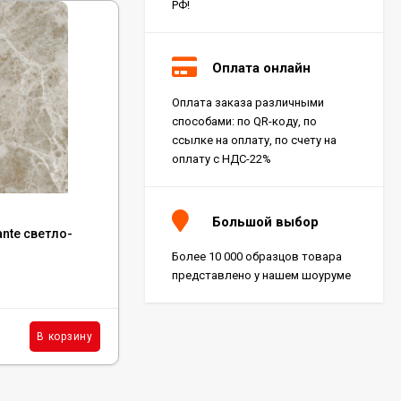
РФ!
Оплата онлайн
Оплата заказа различными
способами: по QR-коду, по
ссылке на оплату, по счету на
оплату с НДС-22%
Код:
610010002154
Большой выбор
ante светло-
Керамогранит Italon Wonderful Life
Graphite Ret 60x60, 610010002154
Более 10 000 образцов товара
представлено у нашем шоуруме
В наличии : 207 м²
3 443
₽
м²
В корзину
В корзину
/