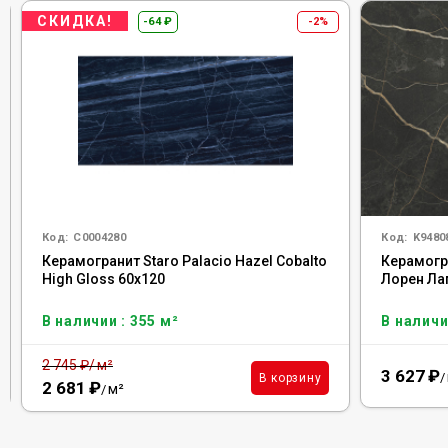
СКИДКА!
-64
₽
-2%
Код:
С0004280
Код:
K9480
Керамогранит Staro Palacio Hazel Cobalto
Керамогр
High Gloss 60х120
Лорен Ла
В наличии : 355 м²
В наличи
2 745
₽
/
м²
3 627
₽
/
В корзину
2 681
₽
м²
/