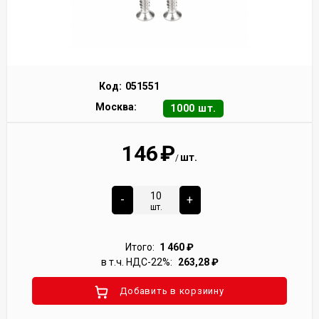
Код:
051551
Москва:
1000 шт.
146
₽
шт.
/
-
+
шт.
Итого:
1 460
₽
в т.ч. НДС-22%:
263,28
₽
Добавить в корзиину