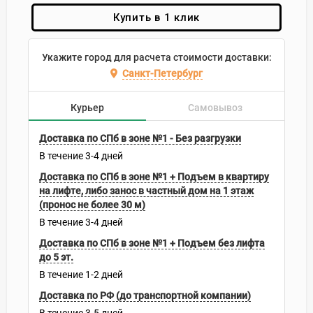
Купить в 1 клик
Укажите город для расчета стоимости доставки:
Санкт-Петербург
Курьер
Самовывоз
Доставка по СПб в зоне №1 - Без разгрузки
В течение
3-4
дней
Доставка по СПб в зоне №1 + Подъем в квартиру
на лифте, либо занос в частный дом на 1 этаж
(пронос не более 30 м)
В течение
3-4
дней
Доставка по СПб в зоне №1 + Подъем без лифта
до 5 эт.
В течение
1-2
дней
Доставка по РФ (до транспортной компании)