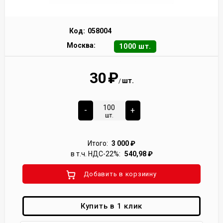
Код:
058004
Москва:
1000 шт.
30
₽
шт.
/
-
+
шт.
Итого:
3 000
₽
в т.ч. НДС-22%:
540,98
₽
Добавить в корзиину
Купить в 1 клик