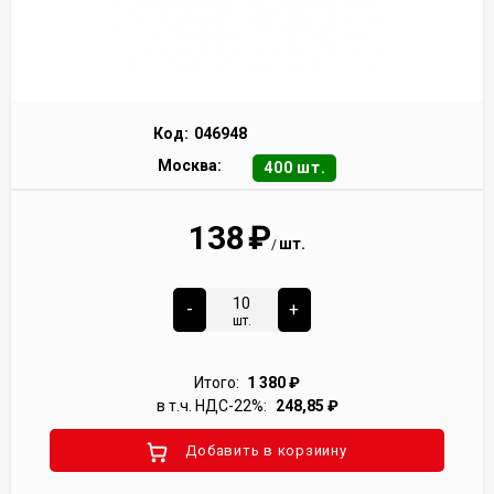
Код:
046948
Москва:
400 шт.
138
₽
шт.
/
-
+
шт.
Итого:
1 380
₽
в т.ч. НДС-22%:
248,85
₽
Добавить в корзиину