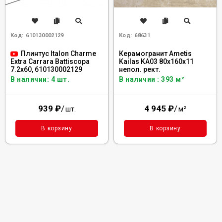
Код:
610130002129
Код:
68631
Плинтус Italon Charme
Керамогранит Ametis
Kailas KA03 80x160x11
Extra Carrara Battiscopa
непол. рект.
7.2x60, 610130002129
В наличии : 393 м²
В наличии: 4 шт.
4 945
₽
/
939
₽
/
м²
шт.
В корзину
В корзину