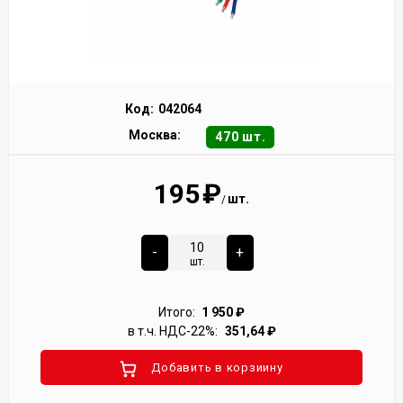
Код:
042064
Москва:
470 шт.
195
₽
шт.
/
-
+
шт.
Итого:
1 950
₽
в т.ч. НДС-22%:
351,64
₽
Добавить в корзиину