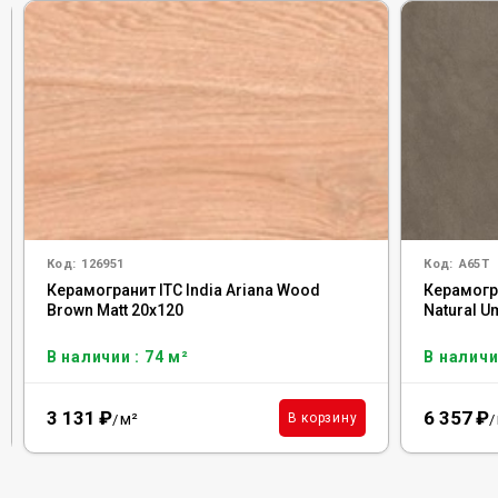
Код:
126951
Код:
A65T
Керамогранит ITC India Ariana Wood
Керамогр
Brown Matt 20x120
Natural U
В наличии : 74 м²
В наличи
3 131
₽
6 357
₽
м²
В корзину
/
/