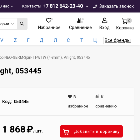
+7 812 642-23-40
О нас
Контакты
Заказать звонок
0
гории
Избранное
Сравнение
Вход
Корзина
V
Z
Г
Д
Л
С
Т
Ц
Все бренды
ор NEO-GERM-3pin-TT-WTW (4-8mm), Arlight, 053445
ght, 053445
В
К
Код:
053445
избранное
сравнению
1 868
₽
шт.
/
Добавить в корзиину