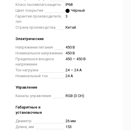
Класс пылевлагозащиты
IP68
Цвет покрытия
Чёрный
Гарантия производителя,
3
лет
Страна производства
Китай
Электрические
Напряжение питания
450 В
Номинальное напряжение
450 В
Предельное входное
450 — 450 В
напряжение
Ток нагрузки
24 — 24 А
Номинальный ток
24 А
Управление
Каналы управления
RGB (3 CH)
Габаритные и
установочные
Диаметр
26 мм
Длина, мм
153