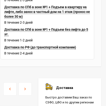
В течение
2-3
дней
Доставка по СПб в зоне №1 + Подъем в квартиру на
лифте, либо занос в частный дом на 1 этаж (пронос не
более 30 м)
В течение
2-3
дней
Доставка по СПб в зоне №1 + Подъем без лифта до 5
эт.
В течение
1-2
дней
Доставка по РФ (до транспортной компании)
В течение
2-4
дней
Доставка
Быстро доставим Ваш заказ по
СЗФО, ЦФО и по другим регионам