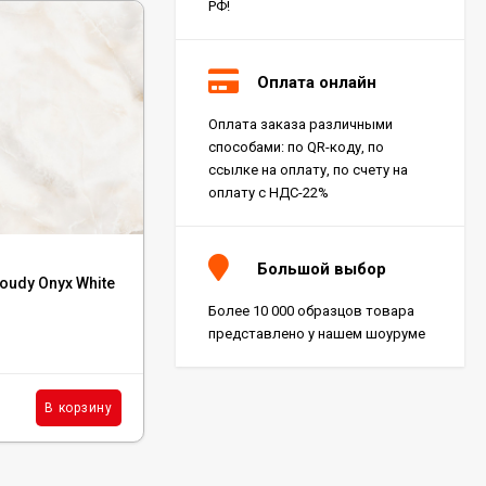
РФ!
Оплата онлайн
Оплата заказа различными
способами: по QR-коду, по
ссылке на оплату, по счету на
оплату с НДС-22%
Код:
127076
Большой выбор
loudy Onyx White
Керамогранит Infinity Ceramica Galactic
Copper Base Matt 60x60
Более 10 000 образцов товара
представлено у нашем шоуруме
В наличии : 1 м²
2 721
₽
м²
В корзину
В корзину
/