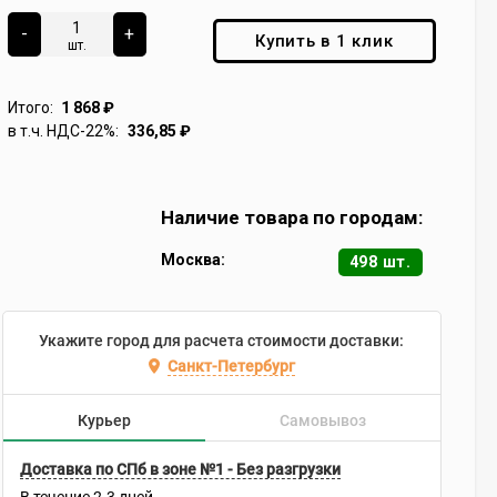
-
+
Купить в 1 клик
шт.
Итого:
1 868
₽
в т.ч. НДС-22%:
336,85
₽
Наличие товара по городам:
Москва:
498 шт.
Укажите город для расчета стоимости доставки:
Санкт-Петербург
Курьер
Самовывоз
Доставка по СПб в зоне №1 - Без разгрузки