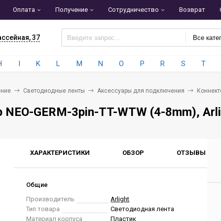
Оплата
Получение
Сотрудничество
Возврат
ассейная, 37
Все кате
H
I
K
L
M
N
O
P
R
S
T
ние
Светодиодные ленты
Аксессуары для подключения
Коннект
 NEO-GERM-3pin-TT-WTW (4-8mm), Arli
ХАРАКТЕРИСТИКИ
ОБЗОР
ОТЗЫВЫ
0
Общие
Производитель
Arlight
Тип товара
Светодиодная лента
Материал корпуса
Пластик