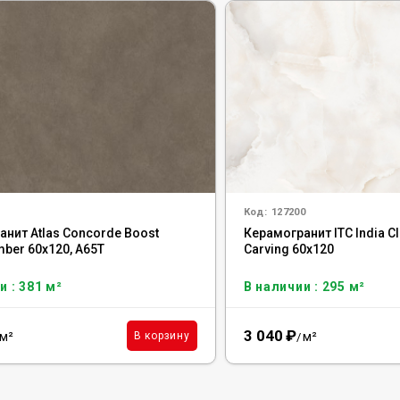
Код:
127200
анит Atlas Concorde Boost
Керамогранит ITC India C
mber 60x120, A65T
Carving 60x120
и : 381 м²
В наличии : 295 м²
3 040
₽
м²
м²
В корзину
/