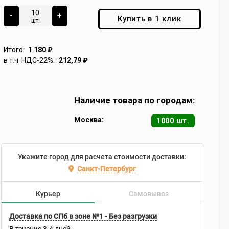
-
+
Купить в 1 клик
шт.
Итого:
1 180
₽
в т.ч. НДС-22%:
212,79
₽
Наличие товара по городам:
Москва:
1000 шт.
Укажите город для расчета стоимости доставки:
Санкт-Петербург
Курьер
Самовывоз
Доставка по СПб в зоне №1 - Без разгрузки