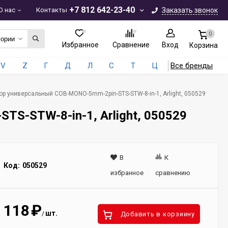
+7 812 642-23-40
О нас
Контакты
Заказать звонок
0
гории
Избранное
Сравнение
Вход
Корзина
V
Z
Г
Д
Л
С
Т
Ц
Все бренды
ор универсальный COB-MONO-5mm-2pin-STS-STW-8-in-1, Arlight, 050529
S-STW-8-in-1, Arlight, 050529
В
К
Код:
050529
избранное
сравнению
118
₽
шт.
/
Добавить в корзиину