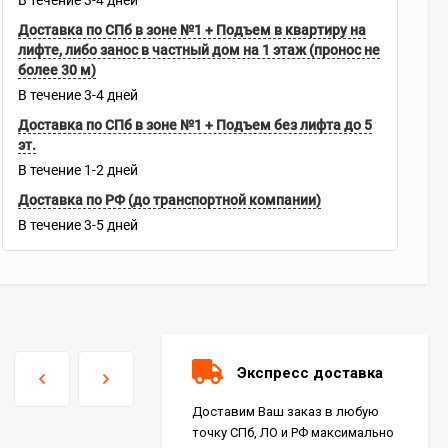
В течение
3-4
дней
Доставка по СПб в зоне №1 + Подъем в квартиру на
лифте, либо занос в частный дом на 1 этаж (пронос не
более 30 м)
В течение
3-4
дней
Доставка по СПб в зоне №1 + Подъем без лифта до 5
эт.
В течение
1-2
дней
Доставка по РФ (до транспортной компании)
В течение
3-5
дней
Экспресс доставка
Доставим Ваш заказ в любую
точку СПб, ЛО и РФ максимально