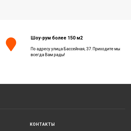
60x60, 610010002672
3 001
₽
м²
/
Керамогранит Italon
Continuum Petrol Ret
Шоу-рум более 150 м2
60x60, 610010002676
3 226
₽
м²
/
По адресу улица Бассейная, 37. Приходите мы
всегда Вам рады!
Керамогранит Italon
Charme Extra Silver Ret
60x120, 610010001196
4 046
₽
м²
/
Керамогранит Italon
Charme Evo Imperiale
Ret 60x120,
610010001413
4 025
₽
м²
/
КОНТАКТЫ