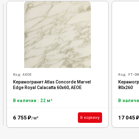
Код:
AEOE
Код:
УТ-00
Керамогранит Atlas Concorde Marvel
Керамогра
Edge Royal Calacatta 60x60, AEOE
80x260
В наличии : 22 м²
В наличи
6 755
₽
17 045
м²
В корзину
/