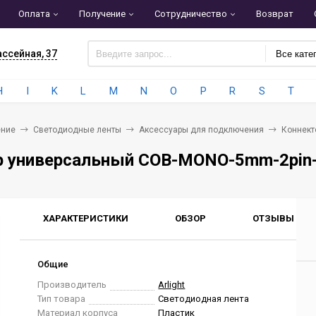
Оплата
Получение
Сотрудничество
Возврат
ассейная, 37
Все кате
H
I
K
L
M
N
O
P
R
S
T
ние
Светодиодные ленты
Аксессуары для подключения
Коннект
 универсальный COB-MONO-5mm-2pin-ST
ХАРАКТЕРИСТИКИ
ОБЗОР
ОТЗЫВЫ
0
Общие
Производитель
Arlight
Тип товара
Светодиодная лента
Материал корпуса
Пластик