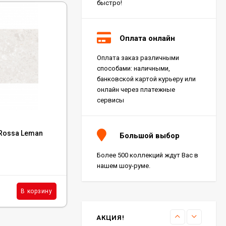
быстро!
Оплата онлайн
Оплата заказ различными
Керамогранит Italon
способами: наличными,
Charme Extra Silver Ret
60x120, 610010001196
банковской картой курьеру или
4 046
₽
м²
/
онлайн через платежные
сервисы
Код:
LAMF011087
Керамогранит Italon
aRossa Leman
Керамогранит Laminam Calce Terracotta
Charme Evo Imperiale
Большой выбор
Ret 60x120,
3+ 100x300, LAMF011087
610010001413
4 025
₽
м²
/
Более 500 коллекций ждут Вас в
В наличии : 15 м²
нашем шоу-руме.
Керамогранит
7 320
₽
м²
В корзину
В корзину
/
Kerranova Alleya Dark
Brown 20x120, K-
2104/SR/200x1200x11
3 110
₽
м²
/
АКЦИЯ!