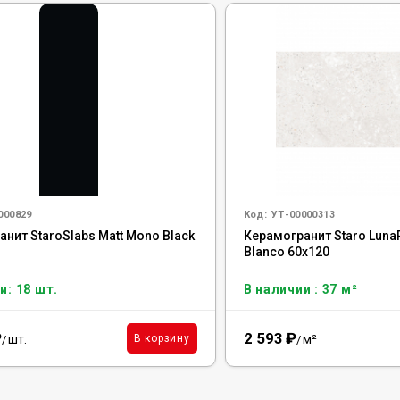
000829
Код:
УТ-00000313
нит StaroSlabs Matt Mono Black
Керамогранит Staro Lun
Blanco 60x120
и: 18 шт.
В наличии : 37 м²
₽
2 593
₽
шт.
м²
В корзину
/
/