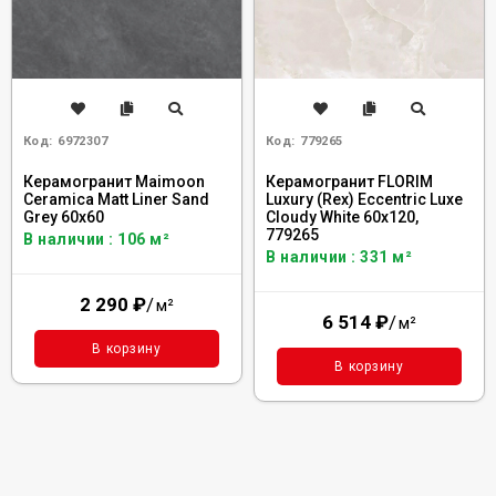
Код:
6972307
Код:
779265
Керамогранит Maimoon
Керамогранит FLORIM
Ceramica Matt Liner Sand
Luxury (Rex) Eccentric Luxe
Grey 60x60
Cloudy White 60x120,
779265
В наличии : 106 м²
В наличии : 331 м²
2 290
₽
/
м²
6 514
₽
/
м²
В корзину
В корзину