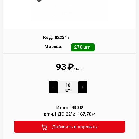
Код:
022317
Москва:
270 шт.
93
₽
шт.
/
-
+
шт.
Итого:
930
₽
в т.ч. НДС-22%:
167,70
₽
Добавить в корзиину