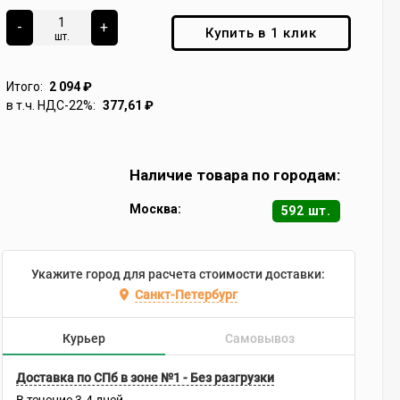
-
+
Купить в 1 клик
шт.
Итого:
2 094
₽
в т.ч. НДС-22%:
377,61
₽
Наличие товара по городам:
Москва:
592 шт.
Укажите город для расчета стоимости доставки:
Санкт-Петербург
Курьер
Самовывоз
Доставка по СПб в зоне №1 - Без разгрузки