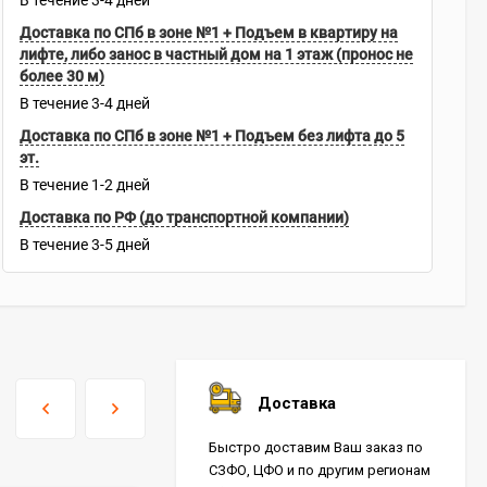
В течение
3-4
дней
Доставка по СПб в зоне №1 + Подъем в квартиру на
лифте, либо занос в частный дом на 1 этаж (пронос не
более 30 м)
В течение
3-4
дней
Доставка по СПб в зоне №1 + Подъем без лифта до 5
эт.
В течение
1-2
дней
Доставка по РФ (до транспортной компании)
В течение
3-5
дней
Доставка
Быстро доставим Ваш заказ по
СЗФО, ЦФО и по другим регионам