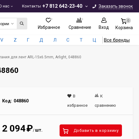
+7 812 642-23-40
О нас
Контакты
Заказать звонок
0
гории
Избранное
Сравнение
Вход
Корзина
V
Z
Г
Д
Л
С
Т
Ц
Все бренды
ания для лент ARL-15x6.5mm, Arlight, 048860
48860
В
К
Код:
048860
избранное
сравнению
2 094
₽
шт.
/
Добавить в корзиину