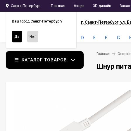
Санкт-Петербург
Главная
Акции
3D дизайн
Заказ
СПБ
СНАБ
Ваш город
Санкт-Петербург
?
г. Санкт-Петербург, ул. Б
Бренды:
4
A
B
C
D
E
F
G
Главная
Освеще
КАТАЛОГ ТОВАРОВ
Шнур пита