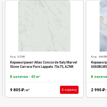
Код:
AZNK
Код:
6060
Керамогранит Atlas Concorde Italy Marvel
Керамогра
Stone Carrara Pure Lappato 75x75, AZNK
6060BLM
В наличии : 40 м²
В наличи
9 805
₽
2 990
₽
м²
В корзину
/
/