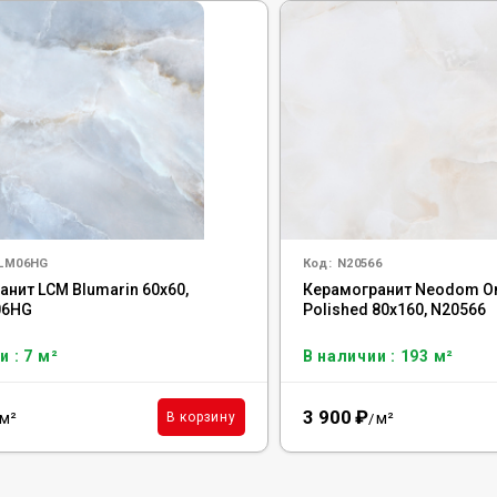
BLM06HG
Код:
N20566
нит LCM Blumarin 60x60,
Керамогранит Neodom On
06HG
Polished 80x160, N20566
и : 7 м²
В наличии : 193 м²
3 900
₽
м²
м²
В корзину
/