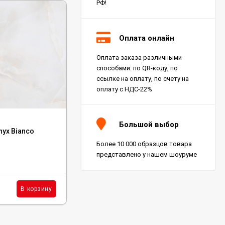
РФ!
Оплата онлайн
Оплата заказа различными
способами: по QR-коду, по
ссылке на оплату, по счету на
оплату с НДС-22%
Код:
A4Q2
Большой выбор
yx Bianco
Керамогранит Atlas Concorde Marvel
Shine Statuario Supremo 60x120, A4Q2
Более 10 000 образцов товара
представлено у нашем шоуруме
В наличии : 303 м²
8 343
₽
м²
В корзину
В корзину
/