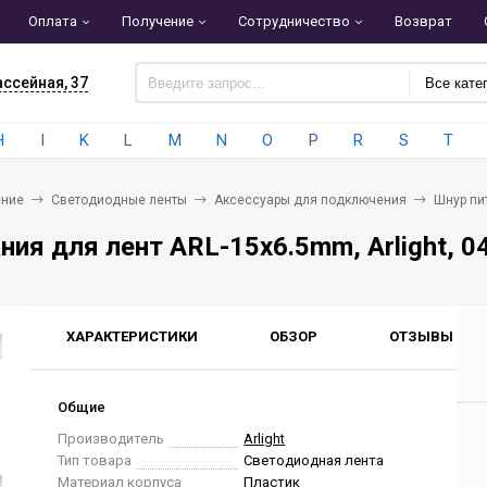
Оплата
Получение
Сотрудничество
Возврат
ассейная, 37
Все кате
H
I
K
L
M
N
O
P
R
S
T
ние
Светодиодные ленты
Аксессуары для подключения
Шнур пит
ния для лент ARL-15x6.5mm, Arlight, 0
ХАРАКТЕРИСТИКИ
ОБЗОР
ОТЗЫВЫ
0
Общие
Производитель
Arlight
Тип товара
Светодиодная лента
Материал корпуса
Пластик