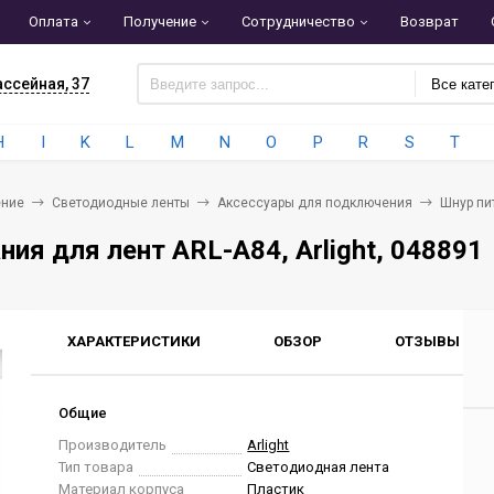
Оплата
Получение
Сотрудничество
Возврат
ассейная, 37
Все кате
H
I
K
L
M
N
O
P
R
S
T
ние
Светодиодные ленты
Аксессуары для подключения
Шнур пит
ния для лент ARL-A84, Arlight, 048891
ХАРАКТЕРИСТИКИ
ОБЗОР
ОТЗЫВЫ
0
Общие
Производитель
Arlight
Тип товара
Светодиодная лента
Материал корпуса
Пластик