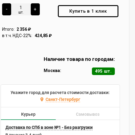
-
+
Купить в 1 клик
шт.
Итого:
2 356
₽
в т.ч. НДС-22%:
424,85
₽
Наличие товара по городам:
Москва:
495 шт.
Укажите город для расчета стоимости доставки:
Санкт-Петербург
Курьер
Самовывоз
Доставка по СПб в зоне №1 - Без разгрузки