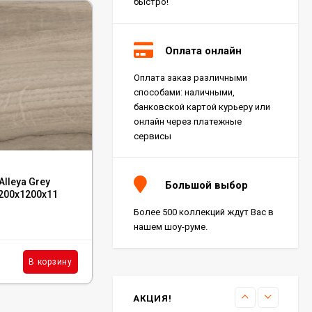
быстро!
Оплата онлайн
Оплата заказ различными
Керамогранит Italon
способами: наличными,
Charme Extra Silver Ret
60x120, 610010001196
банковской картой курьеру или
4 046
₽
м²
/
онлайн через платежные
сервисы
Код:
610015000509
Керамогранит Italon
lleya Grey
Керамогранит Italon Charme Deluxe
Charme Evo Imperiale
Большой выбор
Ret 60x120,
/200x1200x11
Arabescato White Lux 80x80, 610015000509
610010001413
4 025
₽
м²
/
Более 500 коллекций ждут Вас в
В наличии : 108 м²
нашем шоу-руме.
Керамогранит
5 540
₽
м²
В корзину
В корзину
/
Kerranova Alleya Dark
Brown 20x120, K-
2104/SR/200x1200x11
3 110
₽
м²
/
АКЦИЯ!