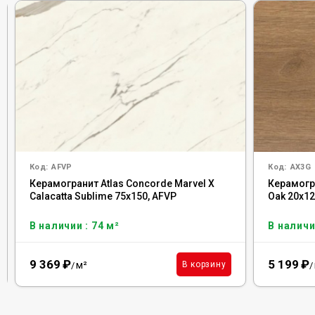
Код:
AFVP
Код:
AX3G
Керамогранит Atlas Concorde Marvel X
Керамогр
Calacatta Sublime 75x150, AFVP
Oak 20x12
В наличии : 74 м²
В наличи
9 369
₽
5 199
₽
м²
В корзину
/
/