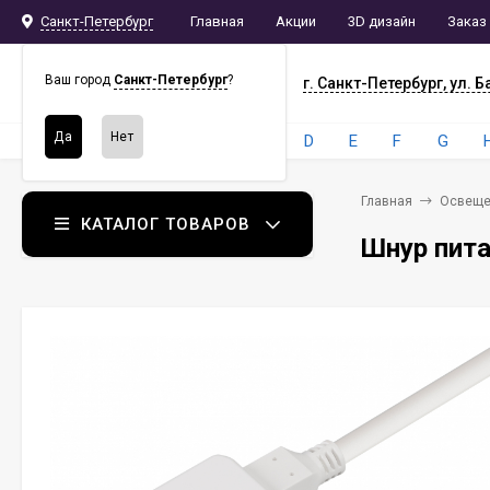
Санкт-Петербург
Главная
Акции
3D дизайн
Заказ
СПБ
СНАБ
Ваш город
Санкт-Петербург
?
г. Санкт-Петербург, ул. Б
Бренды:
4
A
B
C
D
E
F
G
Главная
Освеще
КАТАЛОГ ТОВАРОВ
Шнур пита