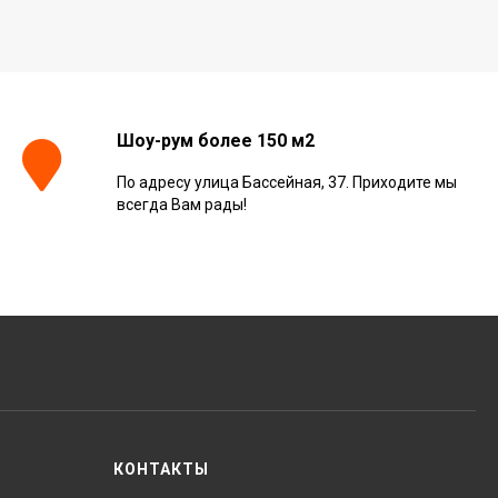
60x60, 610010002672
3 001
₽
м²
/
Керамогранит Italon
Continuum Petrol Ret
Шоу-рум более 150 м2
60x60, 610010002676
3 226
₽
м²
/
По адресу улица Бассейная, 37. Приходите мы
всегда Вам рады!
Керамогранит Italon
Charme Extra Silver Ret
60x120, 610010001196
4 046
₽
м²
/
Керамогранит Italon
Charme Evo Imperiale
Ret 60x120,
610010001413
4 025
₽
м²
/
КОНТАКТЫ