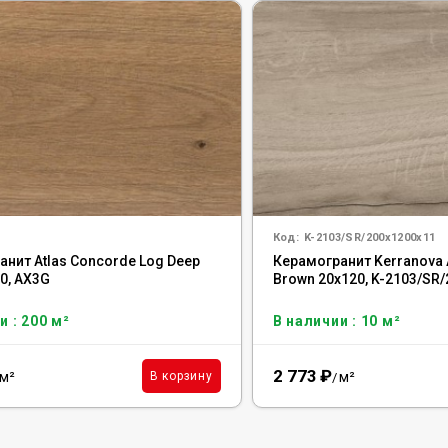
Код:
K-2103/SR/200x1200x11
анит Atlas Concorde Log Deep
Керамогранит Kerranova A
0, AX3G
Brown 20x120, K-2103/SR
и : 200 м²
В наличии : 10 м²
2 773
₽
м²
м²
В корзину
/