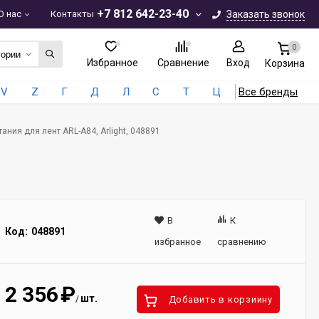
+7 812 642-23-40
О нас
Контакты
Заказать звонок
0
гории
Избранное
Сравнение
Вход
Корзина
V
Z
Г
Д
Л
С
Т
Ц
Все бренды
ания для лент ARL-A84, Arlight, 048891
В
К
Код:
048891
избранное
сравнению
2 356
₽
шт.
/
Добавить в корзиину