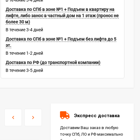
В течение
3-4
дней
Доставка по СПб в зоне №1 + Подъем в квартиру на
лифте, либо занос в частный дом на 1 этаж (пронос не
более 30 м)
В течение
3-4
дней
Доставка по СПб в зоне №1 + Подъем без лифта до 5
эт.
В течение
1-2
дней
Доставка по РФ (до транспортной компании)
В течение
3-5
дней
Экспресс доставка
Доставим Ваш заказ в любую
точку СПб, ЛО и РФ максимально