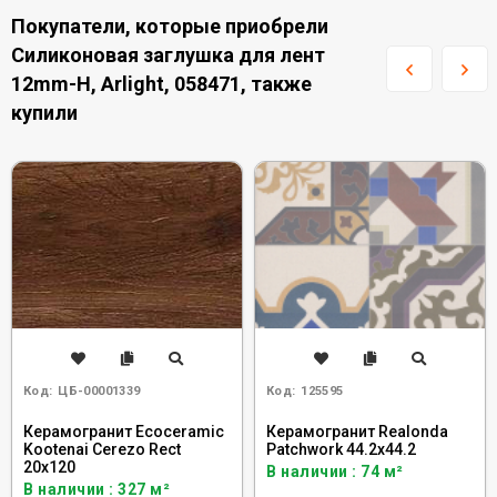
Покупатели, которые приобрели
Силиконовая заглушка для лент
12mm-H, Arlight, 058471, также
купили
Код:
ЦБ-00001339
Код:
125595
Керамогранит Ecoceramic
Керамогранит Realonda
Kootenai Cerezo Rect
Patchwork 44.2x44.2
20x120
В наличии : 74 м²
В наличии : 327 м²