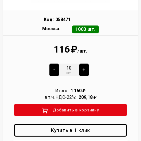
Код:
058471
Москва:
1000 шт.
116
₽
шт.
/
-
+
шт.
Итого:
1 160
₽
в т.ч. НДС-22%:
209,18
₽
Добавить в корзиину
Купить в 1 клик