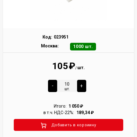
Код:
023951
Москва:
1000 шт.
105
₽
шт.
/
-
+
шт.
Итого:
1 050
₽
в т.ч. НДС-22%:
189,34
₽
Добавить в корзиину