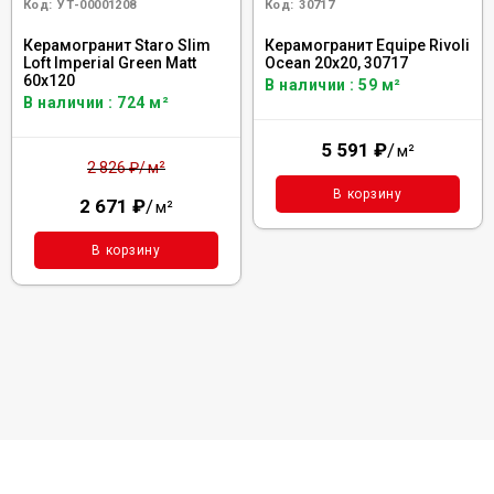
Код:
УТ-00001208
Код:
30717
Керамогранит Staro Slim
Керамогранит Equipe Rivoli
Loft Imperial Green Matt
Ocean 20x20, 30717
60x120
В наличии : 59 м²
В наличии : 724 м²
5 591
₽
/
м²
м²
2 826
₽
/
В корзину
2 671
₽
/
м²
В корзину