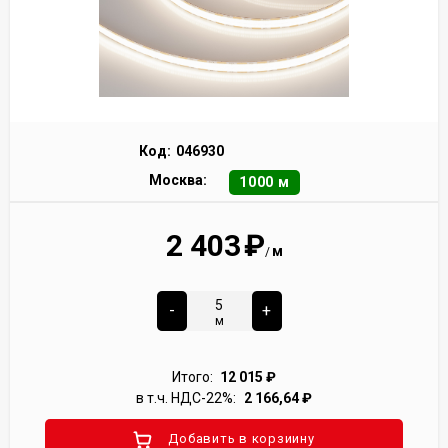
Код:
046930
Москва:
1000 м
2 403
₽
м
/
-
+
м
Итого:
12 015
₽
в т.ч. НДС-22%:
2 166,64
₽
Добавить в корзиину