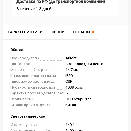
Доставка по РФ (до транспортной компании)
В течение
1-3
дней
ХАРАКТЕРИСТИКИ
ОБЗОР
ОТЗЫВЫ
0
Общие
Производитель
Arlight
Тип товара
Светодиодная лента
Минимальный отрезок
14.7 мм
Класс пылевлагозащиты
IP20
Типоразмер светодиода
CSP
Плотность светодиодов
1088 pcs/m
Гарантия производителя, лет
5
Серия ленты
COB открытая
Страна производства
Китай
Светотехнические
Угол излучения
140 °
Световой поток на 1м
2400 lm/m