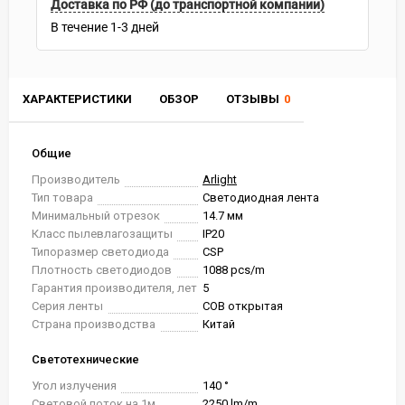
Доставка по РФ (до транспортной компании)
В течение
1-3
дней
ХАРАКТЕРИСТИКИ
ОБЗОР
ОТЗЫВЫ
0
Общие
Производитель
Arlight
Тип товара
Светодиодная лента
Минимальный отрезок
14.7 мм
Класс пылевлагозащиты
IP20
Типоразмер светодиода
CSP
Плотность светодиодов
1088 pcs/m
Гарантия производителя, лет
5
Серия ленты
COB открытая
Страна производства
Китай
Светотехнические
Угол излучения
140 °
Световой поток на 1м
2250 lm/m