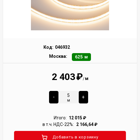
Код:
046932
Москва:
625 м
2 403
₽
м
/
-
+
м
Итого:
12 015
₽
в т.ч. НДС-22%:
2 166,64
₽
Добавить в корзиину