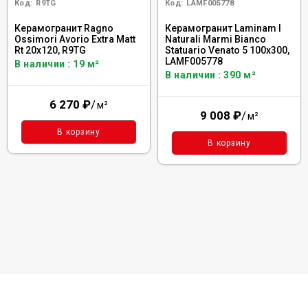
Код:
R9TG
Код:
LAMF005778
Керамогранит Ragno
Керамогранит Laminam I
Ossimori Avorio Extra Matt
Naturali Marmi Bianco
Rt 20x120, R9TG
Statuario Venato 5 100x300,
LAMF005778
В наличии : 19 м²
В наличии : 390 м²
6 270
₽
/
м²
9 008
₽
/
м²
В корзину
В корзину