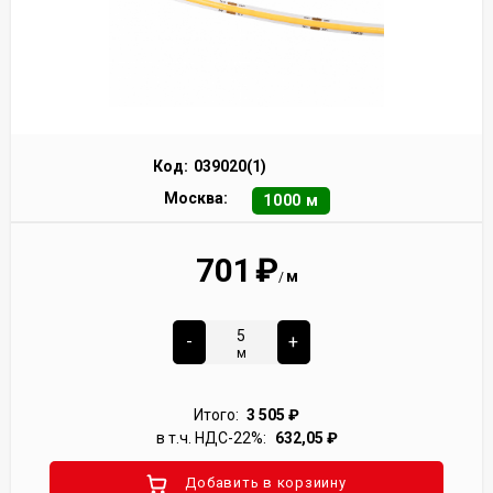
Код:
039020(1)
Москва:
1000 м
701
₽
м
/
-
+
м
Итого:
3 505
₽
в т.ч. НДС-22%:
632,05
₽
Добавить в корзиину