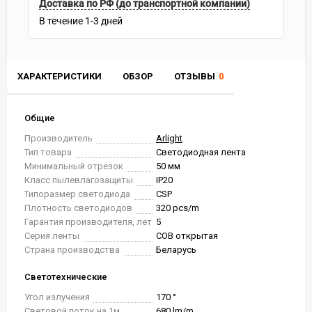
Доставка по РФ (до транспортной компании)
В течение
1-3
дней
ХАРАКТЕРИСТИКИ
ОБЗОР
ОТЗЫВЫ
0
Общие
Производитель
Arlight
Тип товара
Светодиодная лента
Минимальный отрезок
50 мм
Класс пылевлагозащиты
IP20
Типоразмер светодиода
CSP
Плотность светодиодов
320 pcs/m
Гарантия производителя, лет
5
Серия ленты
COB открытая
Страна производства
Беларусь
Светотехнические
Угол излучения
170 °
Световой поток на 1м
680 lm/m