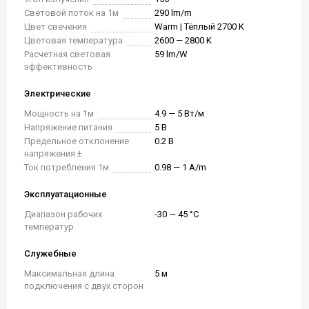
Световой поток на 1м
290 lm/m
Цвет свечения
Warm | Тёплый 2700 K
Цветовая температура
2600 — 2800 K
Расчетная световая
59 lm/W
эффективность
Электрические
Мощность на 1м
4.9 — 5 Вт/м
Напряжение питания
5 В
Предельное отклонение
0.2 В
напряжения ±
Ток потребления 1м
0.98 — 1 A/m
Эксплуатационные
Диапазон рабочих
-30 — 45 °C
температур
Служебные
Максимальная длина
5 м
подключения с двух сторон