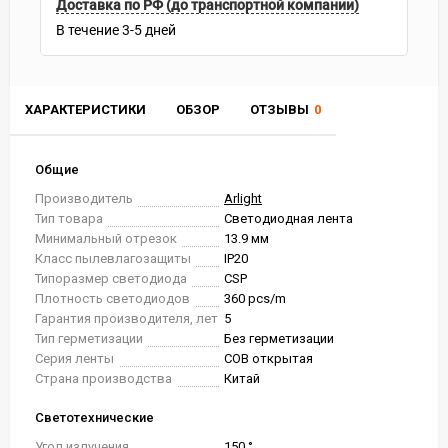
Доставка по РФ (до транспортной компании)
В течение
3-5
дней
ХАРАКТЕРИСТИКИ
ОБЗОР
ОТЗЫВЫ
0
Общие
Производитель
Arlight
Тип товара
Светодиодная лента
Минимальный отрезок
13.9 мм
Класс пылевлагозащиты
IP20
Типоразмер светодиода
CSP
Плотность светодиодов
360 pcs/m
Гарантия производителя, лет
5
Тип герметизации
Без герметизации
Серия ленты
COB открытая
Страна производства
Китай
Светотехнические
Угол излучения
150 °