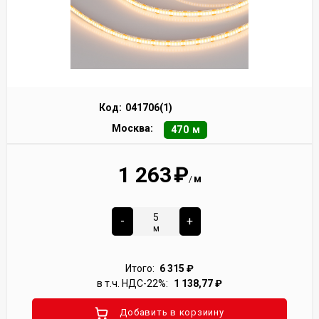
Код:
041706(1)
Москва:
470 м
1 263
₽
м
/
-
+
м
Итого:
6 315
₽
в т.ч. НДС-22%:
1 138,77
₽
Добавить в корзиину