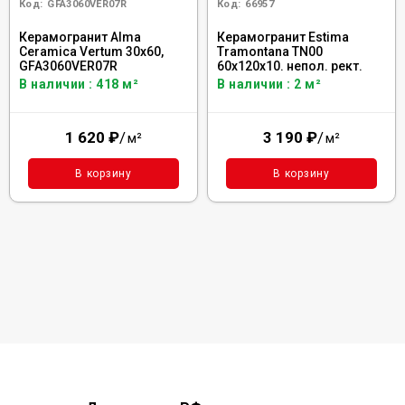
Код:
GFA3060VER07R
Код:
66957
Керамогранит Alma
Керамогранит Estima
Ceramica Vertum 30x60,
Tramontana TN00
GFA3060VER07R
60x120x10. непол. рект.
В наличии : 418 м²
В наличии : 2 м²
1 620
₽
/
3 190
₽
/
м²
м²
В корзину
В корзину