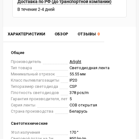
Доставка по РФ (до транспортной компании)
В течение
2-4
дней
ХАРАКТЕРИСТИКИ
ОБЗОР
ОТЗЫВЫ
0
Общие
Производитель
Arlight
Тип товара
Светодиодная лента
Минимальный отрезок
55.55 мм
Класс пылевлагозащиты
IP20
Типоразмер светодиода
CSP
Плотность светодиодов
378 pcs/m
Гарантия производителя, лет
5
Серия ленты
COB открытая
Страна производства
Беларусь
Светотехнические
Угол излучения
170 °
Световой поток на 1м
850 lm/m