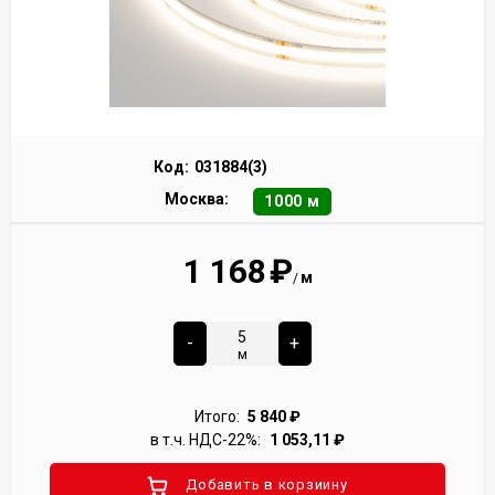
Код:
031884(3)
Москва:
1000 м
1 168
₽
м
/
-
+
м
Итого:
5 840
₽
в т.ч. НДС-22%:
1 053,11
₽
Добавить в корзиину