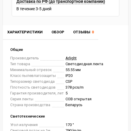
Доставка по РФ (до транспортной компании)
В течение
3-5
дней
ХАРАКТЕРИСТИКИ
ОБЗОР
ОТЗЫВЫ
0
Общие
Производитель
Arlight
Тип товара
Светодиодная лента
Минимальный отрезок
55.55 мм
Класс пылевлагозащиты
IP20
Типоразмер светодиода
CSP
Плотность светодиодов
378 pcs/m
Гарантия производителя, лет
5
Серия ленты
COB открытая
Страна производства
Беларусь
Светотехнические
Угол излучения
170 °
Световой поток на 1м
790 lm/m