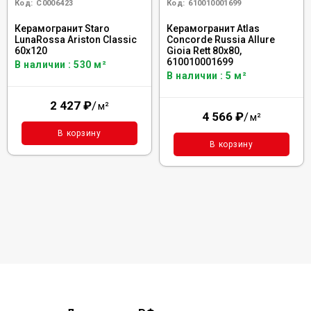
Код:
С0006423
Код:
610010001699
Керамогранит Staro
Керамогранит Atlas
LunaRossa Ariston Classic
Concorde Russia Allure
60x120
Gioia Rett 80x80,
610010001699
В наличии : 530 м²
В наличии : 5 м²
2 427
₽
/
м²
4 566
₽
/
м²
В корзину
В корзину