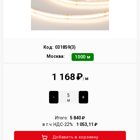
Код:
031859(3)
Москва:
1000 м
1 168
₽
м
/
-
+
м
Итого:
5 840
₽
в т.ч. НДС-22%:
1 053,11
₽
Добавить в корзиину