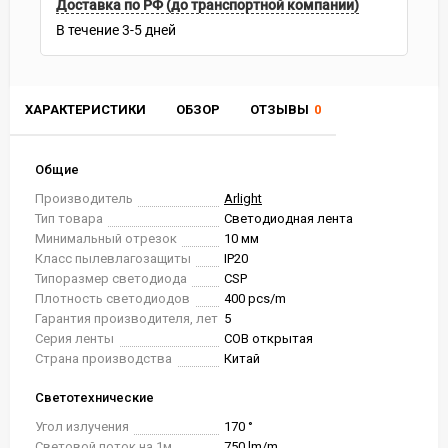
Доставка по РФ (до транспортной компании)
В течение
3-5
дней
ХАРАКТЕРИСТИКИ
ОБЗОР
ОТЗЫВЫ
0
Общие
Производитель
Arlight
Тип товара
Светодиодная лента
Минимальный отрезок
10 мм
Класс пылевлагозащиты
IP20
Типоразмер светодиода
CSP
Плотность светодиодов
400 pcs/m
Гарантия производителя, лет
5
Серия ленты
COB открытая
Страна производства
Китай
Светотехнические
Угол излучения
170 °
Световой поток на 1м
750 lm/m