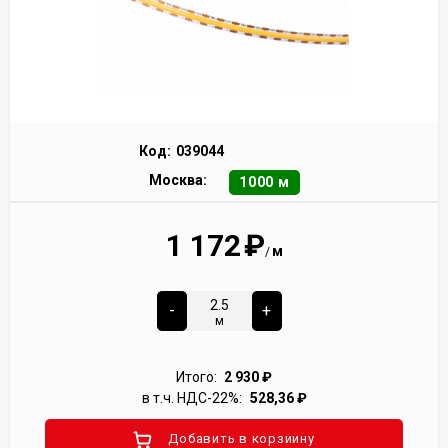
Код:
039044
Москва:
1000 м
1 172
₽
м
/
-
+
м
Итого:
2 930
₽
в т.ч. НДС-22%:
528,36
₽
Добавить в корзиину