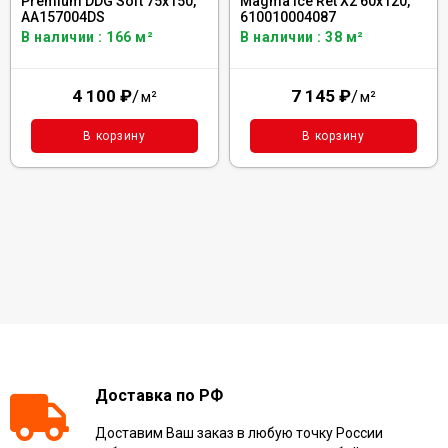
Premium DDG Soft 75x150,
Magma Ice Ret X2 60x120,
AA157004DS
610010004087
В наличии : 166 м²
В наличии : 38 м²
4 100
₽
/
7 145
₽
/
м²
м²
В корзину
В корзину
Доставка по РФ
Доставим Ваш заказ в любую точку России