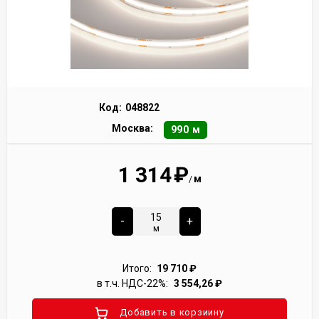
Код:
048822
Москва:
990 м
1 314
₽
м
/
-
+
м
Итого:
19 710
₽
в т.ч. НДС-22%:
3 554,26
₽
Добавить в корзиину