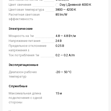
Цвет свечения
Day | Дневной 4000 K
Цветовая температура
3800 — 4200 K
Расчетная световая
85 lm/W
эффективность
Электрические
Мощность на 1м
4.8 — 4.8 Вт/м
Напряжение питания
24 В
Предельное отклонение
0.25 В
напряжения ±
Ток потребления 1м
0.2 — 0.2 A/m
Эксплуатационные
Диапазон рабочих
-20 — 50 °C
температур
Служебные
Максимальная длина
15 м
подключения с одной
стороны