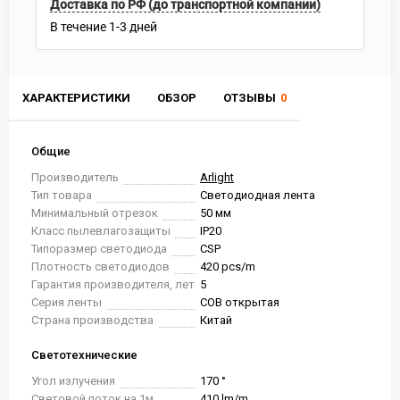
Доставка по РФ (до транспортной компании)
В течение
1-3
дней
ХАРАКТЕРИСТИКИ
ОБЗОР
ОТЗЫВЫ
0
Общие
Производитель
Arlight
Тип товара
Светодиодная лента
Минимальный отрезок
50 мм
Класс пылевлагозащиты
IP20
Типоразмер светодиода
CSP
Плотность светодиодов
420 pcs/m
Гарантия производителя, лет
5
Серия ленты
COB открытая
Страна производства
Китай
Светотехнические
Угол излучения
170 °
Световой поток на 1м
410 lm/m