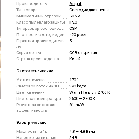
Производитель
Arlight
Тип товара
Светодиодная лента
Минимальный отрезок
50 мм
Класс пылевлагозащиты
IP20
Типоразмер светодиода
CSP
Плотность светодиодов
420 pcs/m
Гарантия производителя,
5
лет
Серия ленты
COB открытая
Страна производства
Китай
Светотехнические
Угол излучения
170 °
Световой поток на 1м
390 lm/m
Цвет свечения
Warm | Тёплый 2700 K
Цветовая температура
2600 — 2800 K
Расчетная световая
81 lm/W
эффективность
Электрические
Мощность на 1м
4.8 — 4.8 Вт/м
Напряжение питания
24 В