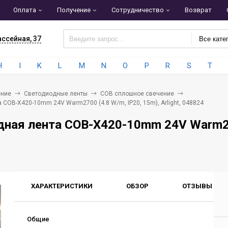
Оплата
Получение
Сотрудничество
Возврат
ассейная, 37
Все кате
H
I
K
L
M
N
O
P
R
S
T
ние
Светодиодные ленты
COB сплошное свечение
 COB-X420-10mm 24V Warm2700 (4.8 W/m, IP20, 15m), Arlight, 048824
ная лента COB-X420-10mm 24V Warm2700
ХАРАКТЕРИСТИКИ
ОБЗОР
ОТЗЫВЫ
0
Общие