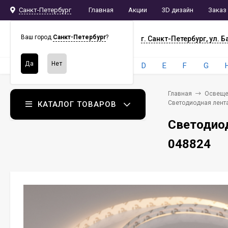
Санкт-Петербург
Главная
Акции
3D дизайн
Заказ
СПБ
СНАБ
Ваш город
Санкт-Петербург
?
г. Санкт-Петербург, ул. Б
Бренды:
4
A
B
C
D
E
F
G
Главная
Освеще
Светодиодная лента
КАТАЛОГ ТОВАРОВ
Светодиод
048824