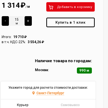
1 314
₽
м
/
Добавить в корзиину
-
+
Купить в 1 клик
м
Итого:
19 710
₽
в т.ч. НДС-22%:
3 554,26
₽
Наличие товара по городам:
Москва:
990 м
Укажите город для расчета стоимости доставки:
Санкт-Петербург
Курьер
Самовывоз