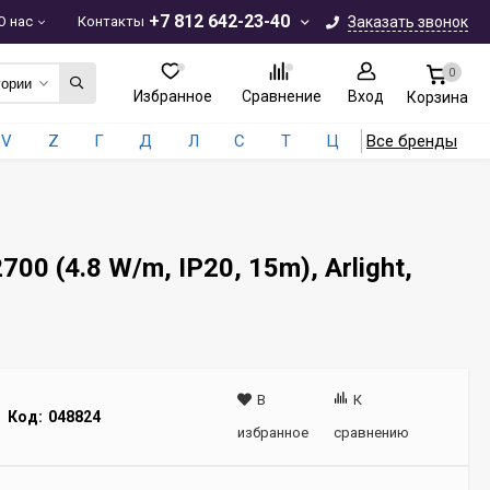
+7 812 642-23-40
О нас
Контакты
Заказать звонок
0
гории
Избранное
Сравнение
Вход
Корзина
V
Z
Г
Д
Л
С
Т
Ц
Все бренды
 (4.8 W/m, IP20, 15m), Arlight,
В
К
Код:
048824
избранное
сравнению