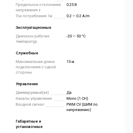
Предельное отклонение
0.25 В
напряжения ±
Ток потребления 1м
0.2 — 0.2 A/m
Эксплуатационные
Диапазон рабочих
-20 — 50 °C
температур
Служебные
Максимальная длина
15 м
подключения с одной
стороны
Управление
Диммируемый(ая)
Да
Каналы управления
Mono (1 CH)
Входной сигнал
PWM СV (ШИМ по
напряжению)
Габаритные и
установочные