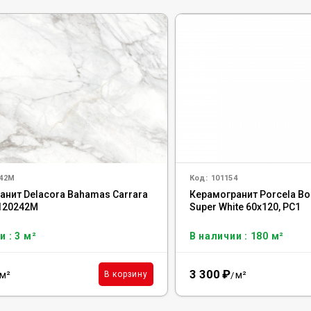
242M
Код:
101154
анит Delacora Bahamas Carrara
Керамогранит Porcela Bob
D120242M
Super White 60x120, PC1
и : 3 м²
В наличии : 180 м²
3 300
₽
м²
м²
В корзину
/