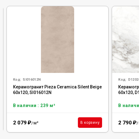
Код:
SI016012N
Код:
D120
Керамогранит Pieza Ceramica Silent Beige
Керамогр
60x120, SI016012N
60x120, 
В наличии : 239 м²
В наличи
2 079
₽
2 790
₽
м²
В корзину
/
/