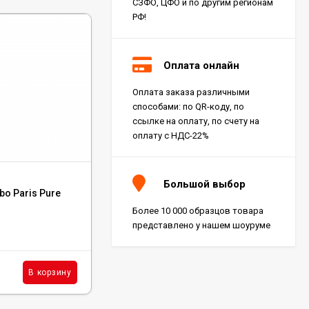
СЗФО, ЦФО и по другим регионам
РФ!
Оплата онлайн
Оплата заказа различными
способами: по QR-коду, по
ссылке на оплату, по счету на
оплату с НДС-22%
Код:
R9TJ
Большой выбор
o Paris Pure
Керамогранит Ragno Ossimori Miele Extra
Matt Rt 20x120, R9TJ
Более 10 000 образцов товара
представлено у нашем шоуруме
В наличии : 35 м²
6 270
₽
м²
В корзину
В корзину
/