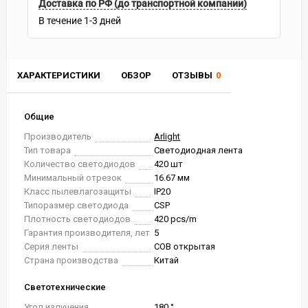
Доставка по РФ (до транспортной компании)
В течение
1-3
дней
ХАРАКТЕРИСТИКИ
ОБЗОР
ОТЗЫВЫ
0
Общие
Производитель
Arlight
Тип товара
Светодиодная лента
Количество светодиодов
420 шт
Минимальный отрезок
16.67 мм
Класс пылевлагозащиты
IP20
Типоразмер светодиода
CSP
Плотность светодиодов
420 pcs/m
Гарантия производителя, лет
5
Серия ленты
COB открытая
Страна производства
Китай
Светотехнические
Угол излучения
180 °