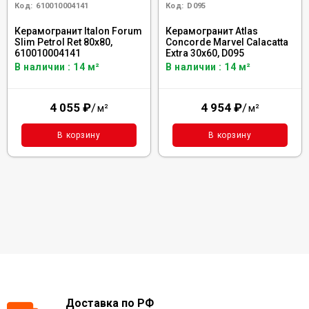
Код:
610010004141
Код:
D095
Керамогранит Italon Forum
Керамогранит Atlas
Slim Petrol Ret 80x80,
Concorde Marvel Calacatta
610010004141
Extra 30x60, D095
В наличии : 14 м²
В наличии : 14 м²
4 055
₽
/
4 954
₽
/
м²
м²
В корзину
В корзину
Доставка по РФ