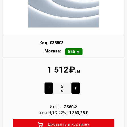
Код:
038803
Москва:
525 м
1 512
₽
м
/
-
+
м
Итого:
7 560
₽
в т.ч. НДС-22%:
1 363,28
₽
Добавить в корзиину