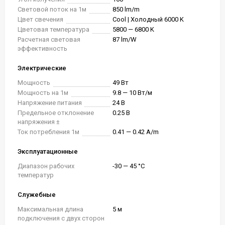
Световой поток на 1м
850 lm/m
Цвет свечения
Cool | Холодный 6000 K
Цветовая температура
5800 — 6800 K
Расчетная световая
87 lm/W
эффективность
Электрические
Мощность
49 Вт
Мощность на 1м
9.8 — 10 Вт/м
Напряжение питания
24 В
Предельное отклонение
0.25 В
напряжения ±
Ток потребления 1м
0.41 — 0.42 A/m
Эксплуатационные
Диапазон рабочих
-30 — 45 °C
температур
Служебные
Максимальная длина
5 м
подключения с двух сторон