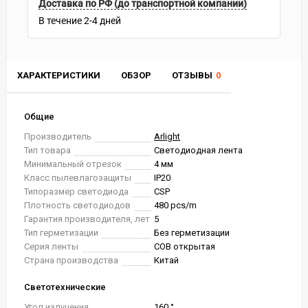
Доставка по РФ (до транспортной компании)
В течение
2-4
дней
ХАРАКТЕРИСТИКИ
ОБЗОР
ОТЗЫВЫ
0
Общие
Производитель
Arlight
Тип товара
Светодиодная лента
Минимальный отрезок
4 мм
Класс пылевлагозащиты
IP20
Типоразмер светодиода
CSP
Плотность светодиодов
480 pcs/m
Гарантия производителя, лет
5
Тип герметизации
Без герметизации
Серия ленты
COB открытая
Страна производства
Китай
Светотехнические
Угол излучения
160 °