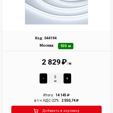
Код:
044194
Москва:
935 м
2 829
₽
м
/
-
+
м
Итого:
14 145
₽
в т.ч. НДС-22%:
2 550,74
₽
Добавить в корзиину