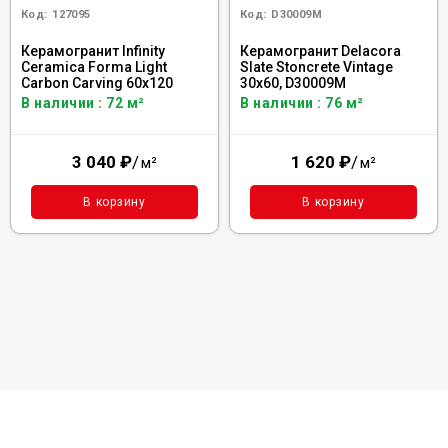
Код:
127095
Код:
D30009M
Керамогранит Infinity
Керамогранит Delacora
Ceramica Forma Light
Slate Stoncrete Vintage
Carbon Carving 60x120
30x60, D30009M
В наличии : 72 м²
В наличии : 76 м²
3 040
₽
/
1 620
₽
/
м²
м²
В корзину
В корзину