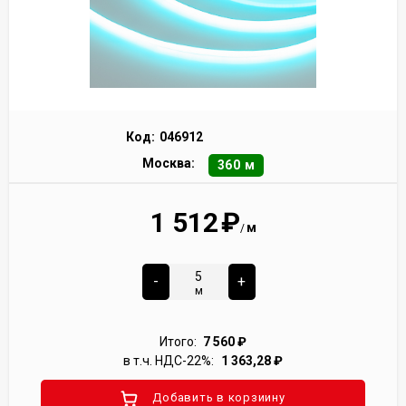
Код:
046912
Москва:
360 м
1 512
₽
м
/
-
+
м
Итого:
7 560
₽
в т.ч. НДС-22%:
1 363,28
₽
Добавить в корзиину