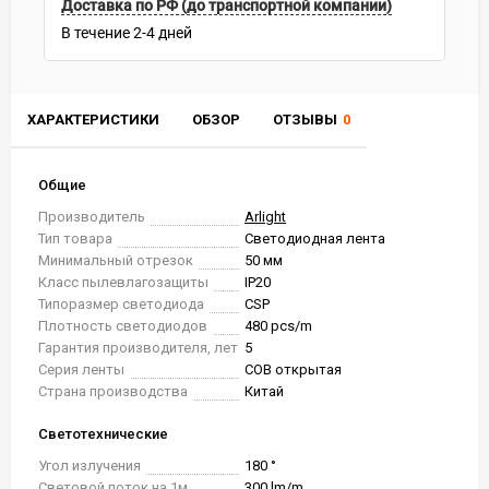
Доставка по РФ (до транспортной компании)
В течение
2-4
дней
ХАРАКТЕРИСТИКИ
ОБЗОР
ОТЗЫВЫ
0
Общие
Производитель
Arlight
Тип товара
Светодиодная лента
Минимальный отрезок
50 мм
Класс пылевлагозащиты
IP20
Типоразмер светодиода
CSP
Плотность светодиодов
480 pcs/m
Гарантия производителя, лет
5
Серия ленты
COB открытая
Страна производства
Китай
Светотехнические
Угол излучения
180 °
Световой поток на 1м
300 lm/m