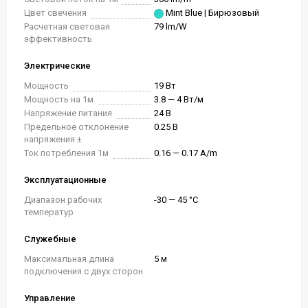
Цвет свечения
Mint Blue | Бирюзовый
Расчетная световая
79 lm/W
эффективность
Электрические
Мощность
19 Вт
Мощность на 1м
3.8 — 4 Вт/м
Напряжение питания
24 В
Предельное отклонение
0.25 В
напряжения ±
Ток потребления 1м
0.16 — 0.17 A/m
Эксплуатационные
Диапазон рабочих
-30 — 45 °C
температур
Служебные
Максимальная длина
5 м
подключения с двух сторон
Управление