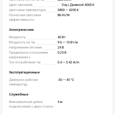
Цвет свечения
Day | Дневной 4000 K
Цветовая температура
3800 — 4200 K
Расчетная световая
86 lm/W
эффективность
Электрические
Мощность
40 Вт
Мощность на 1м
9.6 — 10 Вт/м
Напряжение питания
24 В
Предельное отклонение
0.25 В
напряжения ±
Ток потребления 1м
0.4 — 0.42 A/m
Эксплуатационные
Диапазон рабочих
-30 — 45 °C
температур
Служебные
Максимальная длина
5 м
подключения с двух сторон