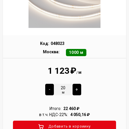
Код:
048023
Москва:
1000 м
1 123
₽
м
/
-
+
м
Итого:
22 460
₽
в т.ч. НДС-22%:
4 050,16
₽
Добавить в корзиину