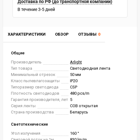
Доставка по РФ (до транспортной компании)
В течение
3-5
дней
ХАРАКТЕРИСТИКИ
ОБЗОР
ОТЗЫВЫ
0
Общие
Производитель
Arlight
Тип товара
Светодиодная лента
Минимальный отрезок
50 мм
Класс пылевлагозащиты
IP20
Типоразмер светодиода
CSP
Плотность светодиодов
480 pcs/m
Гарантия производителя, лет
5
Серия ленты
COB открытая
Страна производства
Беларусь
Светотехнические
Угол излучения
160 °
Световой поток на 1м
830 lm/m