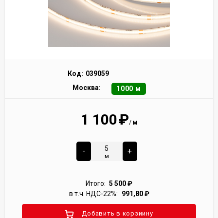
Код:
039059
Москва:
1000 м
1 100
₽
м
/
-
+
м
Итого:
5 500
₽
в т.ч. НДС-22%:
991,80
₽
Добавить в корзиину