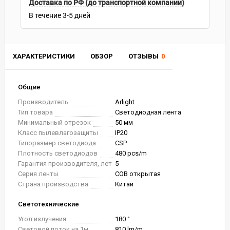
Доставка по РФ (до транспортной компании)
В течение
3-5
дней
ХАРАКТЕРИСТИКИ
ОБЗОР
ОТЗЫВЫ
0
Общие
Производитель
Arlight
Тип товара
Светодиодная лента
Минимальный отрезок
50 мм
Класс пылевлагозащиты
IP20
Типоразмер светодиода
CSP
Плотность светодиодов
480 pcs/m
Гарантия производителя, лет
5
Серия ленты
COB открытая
Страна производства
Китай
Светотехнические
Угол излучения
180 °
Световой поток на 1м
810 lm/m