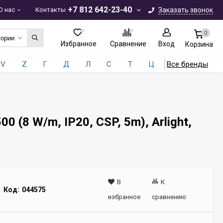
+7 812 642-23-40
О нас
Контакты
Заказать звонок
0
гории
Избранное
Сравнение
Вход
Корзина
V
Z
Г
Д
Л
С
Т
Ц
Все бренды
(8 W/m, IP20, CSP, 5m), Arlight,
В
К
Код:
044575
избранное
сравнению