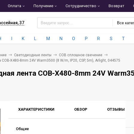
Оплата
Получение
Сотрудничество
Возврат
ассейная, 37
Все кате
H
I
K
L
M
N
O
P
R
S
T
ние
Светодиодные ленты
COB сплошное свечение
COB-X480-8mm 24V Warm3500 (8 W/m, IP20, CSP, 5m), Arlight, 044575
ная лента COB-X480-8mm 24V Warm3500 
ХАРАКТЕРИСТИКИ
ОБЗОР
ОТЗЫВЫ
0
Общие