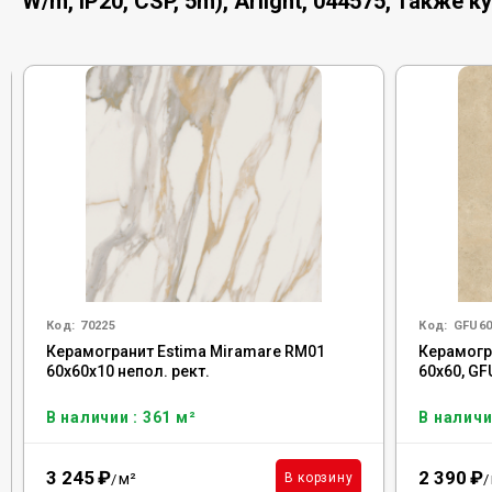
W/m, IP20, CSP, 5m), Arlight, 044575, также к
Код:
70225
Код:
GFU6
Керамогранит Estima Miramare RM01
Керамогр
60x60x10 непол. рект.
60x60, G
В наличии : 361 м²
В наличи
3 245
₽
2 390
₽
м²
В корзину
/
/