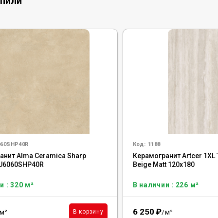
упили
060SHP40R
Код:
1188
анит Alma Ceramica Sharp
Керамогранит Artcer 1XL T
FU6060SHP40R
Beige Matt 120x180
и : 320 м²
В наличии : 226 м²
6 250
₽
м²
м²
В корзину
/