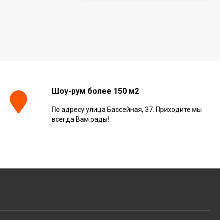
Керамогранит Italon
Continuum Polar Ret
60x60, 610010002672
3 001
₽
м²
/
Керамогранит Italon
Continuum Petrol Ret
Шоу-рум более 150 м2
60x60, 610010002676
3 226
₽
м²
/
По адресу улица Бассейная, 37. Приходите мы
всегда Вам рады!
Керамогранит Italon
Charme Extra Silver Ret
60x120, 610010001196
4 046
₽
м²
/
Керамогранит Italon
Charme Evo Imperiale
Ret 60x120,