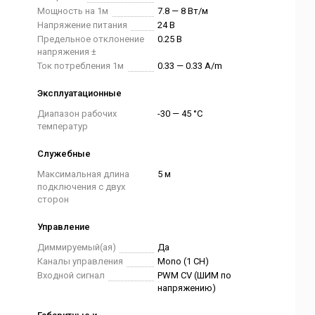
Мощность на 1м
7.8 — 8 Вт/м
Напряжение питания
24 В
Предельное отклонение
0.25 В
напряжения ±
Ток потребления 1м
0.33 — 0.33 A/m
Эксплуатационные
Диапазон рабочих
-30 — 45 °C
температур
Служебные
Максимальная длина
5 м
подключения с двух
сторон
Управление
Диммируемый(ая)
Да
Каналы управления
Mono (1 CH)
Входной сигнал
PWM СV (ШИМ по
напряжению)