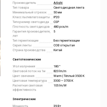
Производитель
Arlight
Тип товара
Светодиодная лента
Минимальный отрезок
50 мм
Класс пылевлагозащиты
IP20
Типоразмер светодиода
CSP
Плотность светодиодов
480 pcs/m
Гарантия производителя,
5
лет
Тип герметизации
Без герметизации
Серия ленты
COB открытая
Страна производства
Китай
Светотехнические
Угол излучения
180 °
Световой поток на 1м
820 lm/m
Цвет свечения
Warm | Тёплый 3500 K
Цветовая температура
3300 — 3700 K
Расчетная световая
105 lm/W
эффективность
Электрические
Мощность
39 Вт