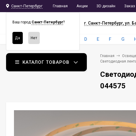
Санкт-Петербург
Главная
Акции
3D дизайн
Заказ
СПБ
СНАБ
Ваш город
Санкт-Петербург
?
г. Санкт-Петербург, ул. Б
Бренды:
4
A
B
C
D
E
F
G
Главная
Освеще
Светодиодная лента 
КАТАЛОГ ТОВАРОВ
Светодиод
044575