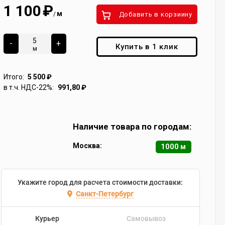
1 100
₽
м
/
Добавить в корзиину
-
+
Купить в 1 клик
м
Итого:
5 500
₽
в т.ч. НДС-22%:
991,80
₽
Наличие товара по городам:
Москва:
1000 м
Укажите город для расчета стоимости доставки:
Санкт-Петербург
Курьер
Самовывоз