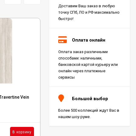
Доставим Ваш заказ в любую
точку СПб, ЛО и РФ максимально
быстро!
Оплата онлайн
Оплата заказ различными
Керамогранит Italon
способами: наличными,
Charme Extra Silver Ret
60x120, 610010001196
банковской картой курьеру или
4 046
₽
м²
/
онлайн через платежные
сервисы
Код:
784516
Керамогранит Italon
ravertine Vein
Керамогранит FLORIM Contemporary
Charme Evo Imperiale
Большой выбор
Ret 60x120,
Iconic Life Rice 60x120, 784516
610010001413
4 025
₽
м²
/
Более 500 коллекций ждут Вас в
В наличии : 41 м²
нашем шоу-руме.
Керамогранит
5 993
₽
м²
В корзину
В корзину
/
Kerranova Alleya Dark