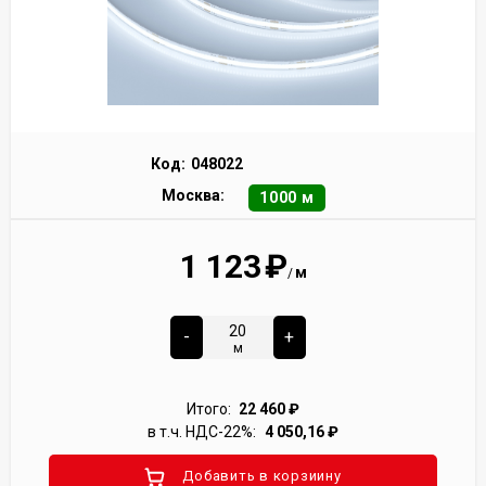
Код:
048022
Москва:
1000 м
1 123
₽
м
/
-
+
м
Итого:
22 460
₽
в т.ч. НДС-22%:
4 050,16
₽
Добавить в корзиину