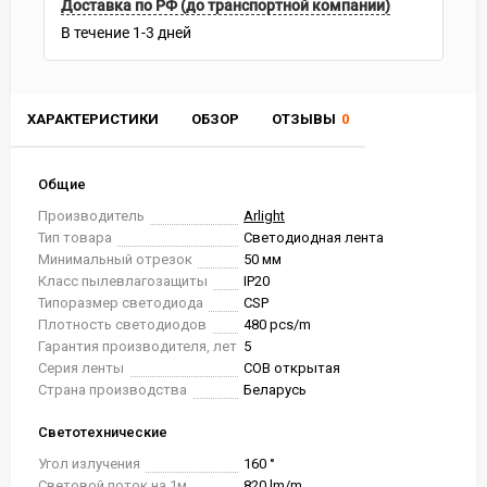
Доставка по РФ (до транспортной компании)
В течение
1-3
дней
ХАРАКТЕРИСТИКИ
ОБЗОР
ОТЗЫВЫ
0
Общие
Производитель
Arlight
Тип товара
Светодиодная лента
Минимальный отрезок
50 мм
Класс пылевлагозащиты
IP20
Типоразмер светодиода
CSP
Плотность светодиодов
480 pcs/m
Гарантия производителя, лет
5
Серия ленты
COB открытая
Страна производства
Беларусь
Светотехнические
Угол излучения
160 °
Световой поток на 1м
820 lm/m