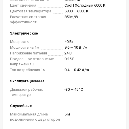
Цвет свечения
Cool | Холодный 6000 K
Цветовая температура
5800 — 6500 K
Расчетная световая
85 lm/W
эффективность
Электрические
Мощность
40 Вт
Мощность на 1м
9.6 — 10 Вт/м
Напряжение питания
24 В
Предельное отклонение
0.25 В
напряжения ±
Ток потребления 1м
0.4 — 0.42 A/m
Эксплуатационные
Диапазон рабочих
-30 — 45 °C
температур
Служебные
Максимальная длина
5 м
подключения с двух сторон