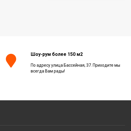
Керамогранит Italon
Continuum Polar Ret
60x60, 610010002672
3 001
₽
м²
/
Керамогранит Italon
Continuum Petrol Ret
Шоу-рум более 150 м2
60x60, 610010002676
3 226
₽
м²
/
По адресу улица Бассейная, 37. Приходите мы
всегда Вам рады!
Керамогранит Italon
Charme Extra Silver Ret
60x120, 610010001196
4 046
₽
м²
/
Керамогранит Italon
Charme Evo Imperiale
Ret 60x120,