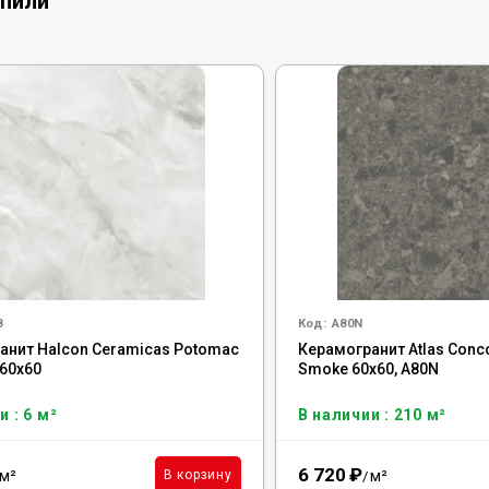
упили
8
Код:
A80N
анит Halcon Ceramicas Potomac
Керамогранит Atlas Conc
 60x60
Smoke 60x60, A80N
и : 6 м²
В наличии : 210 м²
6 720
₽
м²
м²
В корзину
/