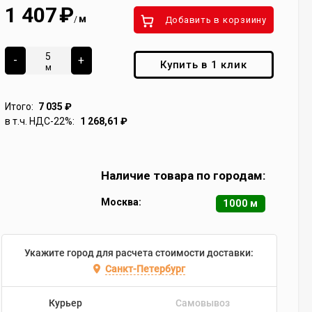
1 407
₽
м
/
Добавить в корзиину
-
+
Купить в 1 клик
м
Итого:
7 035
₽
в т.ч. НДС-22%:
1 268,61
₽
Наличие товара по городам:
Москва:
1000 м
Укажите город для расчета стоимости доставки:
Санкт-Петербург
Курьер
Самовывоз