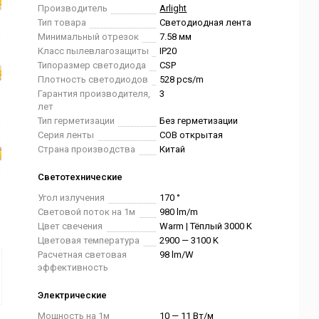
Производитель
Arlight
Тип товара
Светодиодная лента
Минимальный отрезок
7.58 мм
Класс пылевлагозащиты
IP20
Типоразмер светодиода
CSP
Плотность светодиодов
528 pcs/m
Гарантия производителя,
3
лет
Тип герметизации
Без герметизации
Серия ленты
COB открытая
Страна производства
Китай
Светотехнические
Угол излучения
170 °
Световой поток на 1м
980 lm/m
Цвет свечения
Warm | Тёплый 3000 K
Цветовая температура
2900 — 3100 K
Расчетная световая
98 lm/W
эффективность
Электрические
Мощность на 1м
10 — 11 Вт/м