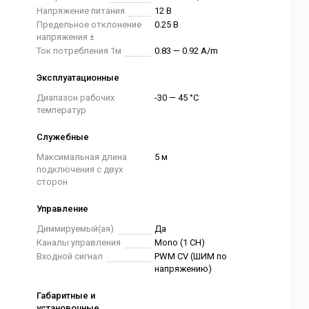
Напряжение питания
12 В
Предельное отклонение
0.25 В
напряжения ±
Ток потребления 1м
0.83 — 0.92 A/m
Эксплуатационные
Диапазон рабочих
-30 — 45 °C
температур
Служебные
Максимальная длина
5 м
подключения с двух
сторон
Управление
Диммируемый(ая)
Да
Каналы управления
Mono (1 CH)
Входной сигнал
PWM СV (ШИМ по
напряжению)
Габаритные и
установочные