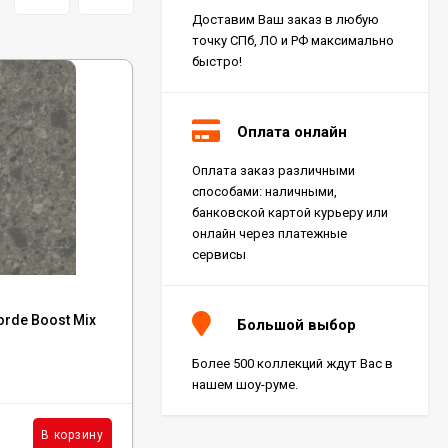
Доставим Ваш заказ в любую
точку СПб, ЛО и РФ максимально
быстро!
Оплата онлайн
Оплата заказ различными
Керамогранит Italon
способами: наличными,
Charme Extra Silver Ret
60x120, 610010001196
банковской картой курьеру или
4 046
₽
м²
/
онлайн через платежные
сервисы
Код:
610015000546
Керамогранит Italon
orde Boost Mix
Керамогранит Italon Charme Evo Onyx Lux
Charme Evo Imperiale
Большой выбор
Ret 60x120,
Ret 60x60, 610015000546
610010001413
4 025
₽
м²
/
Более 500 коллекций ждут Вас в
В наличии : 5 м²
нашем шоу-руме.
Керамогранит
5 380
₽
м²
В корзину
В корзину
/
Kerranova Alleya Dark