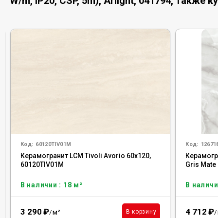
W/m, IP20, CSP, 5m), Arlight, 041794, также к
Код:
60120TIV01M
Код:
12671
Керамогранит LCM Tivoli Avorio 60x120,
Керамогр
60120TIV01M
Gris Mate
В наличии : 18 м²
В наличи
3 290
₽
4 712
₽
м²
В корзину
/
/