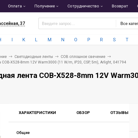
Оплата
Получение
Сотрудничество
Возврат
ассейная, 37
Все кате
H
I
K
L
M
N
O
P
R
S
T
ние
Светодиодные ленты
COB сплошное свечение
COB-X528-8mm 12V Warm3000 (11 W/m, IP20, CSP, 5m), Arlight, 041794
ная лента COB-X528-8mm 12V Warm3000 
ХАРАКТЕРИСТИКИ
ОБЗОР
ОТЗЫВЫ
0
Общие