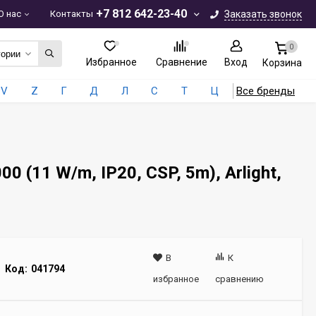
+7 812 642-23-40
О нас
Контакты
Заказать звонок
0
гории
Избранное
Сравнение
Вход
Корзина
V
Z
Г
Д
Л
С
Т
Ц
Все бренды
(11 W/m, IP20, CSP, 5m), Arlight,
В
К
Код:
041794
избранное
сравнению