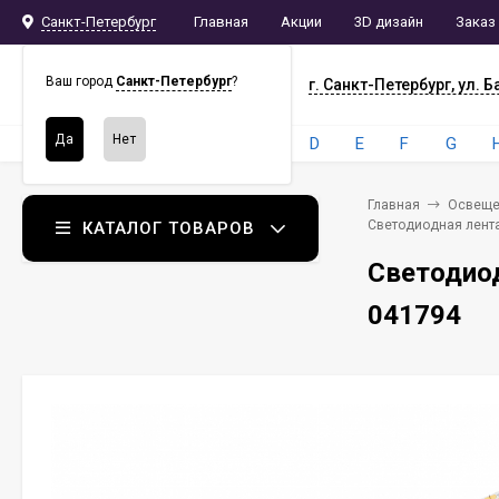
Санкт-Петербург
Главная
Акции
3D дизайн
Заказ
СПБ
СНАБ
Ваш город
Санкт-Петербург
?
г. Санкт-Петербург, ул. Б
Бренды:
4
A
B
C
D
E
F
G
Главная
Освеще
Светодиодная лента 
КАТАЛОГ ТОВАРОВ
Светодиод
041794