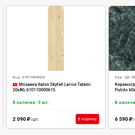
Код:
610110000615
Код:
ЦБ-00
Мозаика Italon Skyfall Larice Tatami
Керамогра
20x80, 610110000615
Pulido 60
В наличии: 9 шт.
В наличи
2 090
₽
6 590
₽
шт.
В корзину
/
/