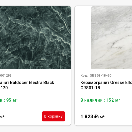
001292
Код:
GRS01-18-60
нит Baldocer Electra Black
Керамогранит Gresse Ello
x120
GRS01-18
и : 95 м²
В наличии : 152 м²
1 823
₽
м²
м²
В корзину
/