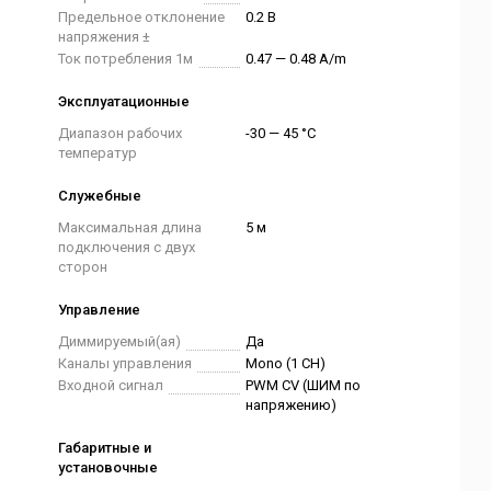
Предельное отклонение
0.2 В
напряжения ±
Ток потребления 1м
0.47 — 0.48 A/m
Эксплуатационные
Диапазон рабочих
-30 — 45 °C
температур
Служебные
Максимальная длина
5 м
подключения с двух
сторон
Управление
Диммируемый(ая)
Да
Каналы управления
Mono (1 CH)
Входной сигнал
PWM СV (ШИМ по
напряжению)
Габаритные и
установочные