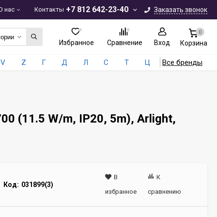
+7 812 642-23-40
О нас
Контакты
Заказать звонок
0
гории
Избранное
Сравнение
Вход
Корзина
V
Z
Г
Д
Л
С
Т
Ц
Все бренды
(11.5 W/m, IP20, 5m), Arlight,
В
К
Код:
031899(3)
избранное
сравнению