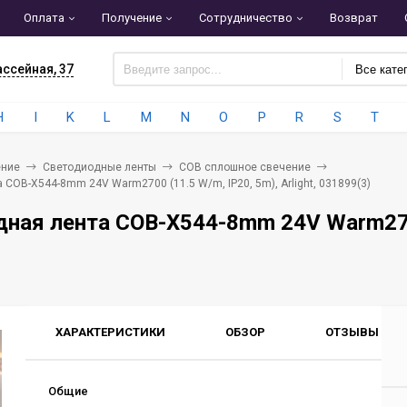
Оплата
Получение
Сотрудничество
Возврат
ассейная, 37
Все кате
H
I
K
L
M
N
O
P
R
S
T
ние
Светодиодные ленты
COB сплошное свечение
COB-X544-8mm 24V Warm2700 (11.5 W/m, IP20, 5m), Arlight, 031899(3)
ная лента COB-X544-8mm 24V Warm2700 
ХАРАКТЕРИСТИКИ
ОБЗОР
ОТЗЫВЫ
0
Общие