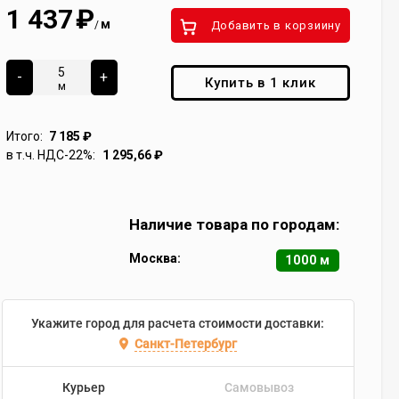
1 437
₽
м
/
Добавить в корзиину
-
+
Купить в 1 клик
м
Итого:
7 185
₽
в т.ч. НДС-22%:
1 295,66
₽
Наличие товара по городам:
Москва:
1000 м
Укажите город для расчета стоимости доставки:
Санкт-Петербург
Курьер
Самовывоз