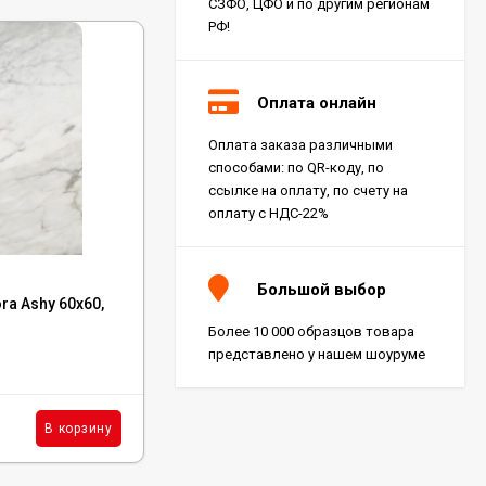
СЗФО, ЦФО и по другим регионам
РФ!
Оплата онлайн
Оплата заказа различными
способами: по QR-коду, по
ссылке на оплату, по счету на
оплату с НДС-22%
Код:
K-2020/MR/600x600
Большой выбор
ra Ashy 60x60,
Керамогранит Kerranova Butik White
60x60, K-2020/MR/600x600
Более 10 000 образцов товара
представлено у нашем шоуруме
В наличии : 36 м²
2 080
₽
м²
В корзину
В корзину
/