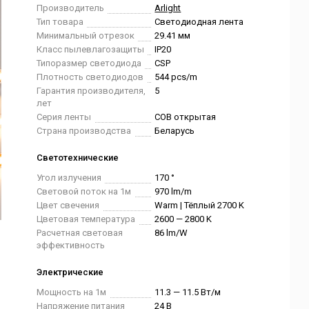
Производитель
Arlight
Тип товара
Светодиодная лента
Минимальный отрезок
29.41 мм
Класс пылевлагозащиты
IP20
Типоразмер светодиода
CSP
Плотность светодиодов
544 pcs/m
Гарантия производителя,
5
лет
Серия ленты
COB открытая
Страна производства
Беларусь
Светотехнические
Угол излучения
170 °
Световой поток на 1м
970 lm/m
Цвет свечения
Warm | Тёплый 2700 K
Цветовая температура
2600 — 2800 K
Расчетная световая
86 lm/W
эффективность
Электрические
Мощность на 1м
11.3 — 11.5 Вт/м
Напряжение питания
24 В