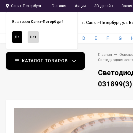
Санкт-Петербург
Главная
Акции
3D дизайн
Заказ
СПБ
СНАБ
Ваш город
Санкт-Петербург
?
г. Санкт-Петербург, ул. Б
Бренды:
4
A
B
C
D
E
F
G
Главная
Освеще
Светодиодная лента 
КАТАЛОГ ТОВАРОВ
Светодиод
031899(3)