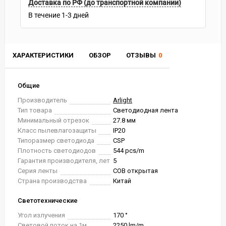
Доставка по РФ (до транспортной компании)
В течение
1-3
дней
ХАРАКТЕРИСТИКИ
ОБЗОР
ОТЗЫВЫ
0
Общие
Производитель
Arlight
Тип товара
Светодиодная лента
Минимальный отрезок
27.8 мм
Класс пылевлагозащиты
IP20
Типоразмер светодиода
CSP
Плотность светодиодов
544 pcs/m
Гарантия производителя, лет
5
Серия ленты
COB открытая
Страна производства
Китай
Светотехнические
Угол излучения
170 °
Световой поток на 1м
2250 lm/m