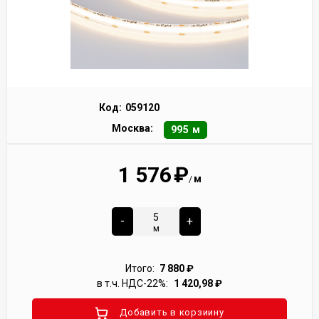
Код:
059120
Москва:
995 м
1 576
₽
м
/
-
+
м
Итого:
7 880
₽
в т.ч. НДС-22%:
1 420,98
₽
Добавить в корзиину