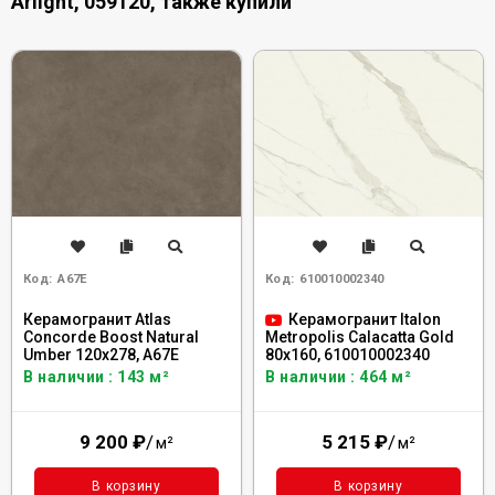
Arlight, 059120, также купили
Код:
A67E
Код:
610010002340
Керамогранит Atlas
Керамогранит Italon
Concorde Boost Natural
Metropolis Calacatta Gold
Umber 120x278, A67E
80x160, 610010002340
В наличии : 143 м²
В наличии : 464 м²
9 200
₽
/
5 215
₽
/
м²
м²
В корзину
В корзину