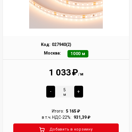
Код:
027940(2)
Москва:
1000 м
1 033
₽
м
/
-
+
м
Итого:
5 165
₽
в т.ч. НДС-22%:
931,39
₽
Добавить в корзиину