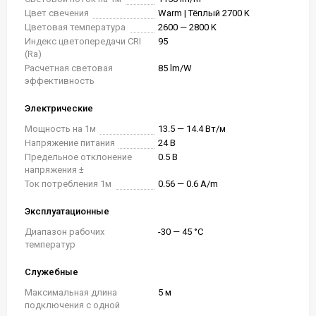
Цвет свечения
Warm | Тёплый 2700 K
Цветовая температура
2600 — 2800 K
Индекс цветопередачи CRI
95
(Ra)
Расчетная световая
85 lm/W
эффективность
Электрические
Мощность на 1м
13.5 — 14.4 Вт/м
Напряжение питания
24 В
Предельное отклонение
0.5 В
напряжения ±
Ток потребления 1м
0.56 — 0.6 A/m
Эксплуатационные
Диапазон рабочих
-30 — 45 °C
температур
Служебные
Максимальная длина
5 м
подключения с одной