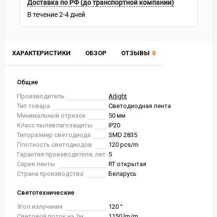
Доставка по РФ (до транспортной компании)
В течение
2-4
дней
ХАРАКТЕРИСТИКИ
ОБЗОР
ОТЗЫВЫ
0
Общие
Производитель
Arlight
Тип товара
Светодиодная лента
Минимальный отрезок
50 мм
Класс пылевлагозащиты
IP20
Типоразмер светодиода
SMD 2835
Плотность светодиодов
120 pcs/m
Гарантия производителя, лет
5
Серия ленты
RT открытая
Страна производства
Беларусь
Светотехнические
Угол излучения
120 °
Световой поток на 1м
1150 lm/m