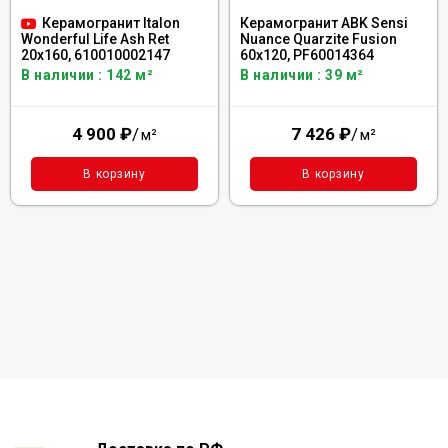
Керамогранит Italon
Керамогранит ABK Sensi
Nuance Quarzite Fusion
Wonderful Life Ash Ret
60x120, PF60014364
20x160, 610010002147
В наличии : 39 м²
В наличии : 142 м²
7 426
₽
/
4 900
₽
/
м²
м²
В корзину
В корзину