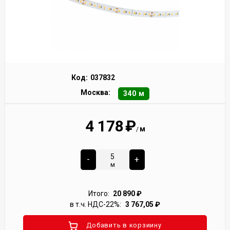
Код:
037832
Москва:
340 м
4 178
₽
м
/
-
+
м
Итого:
20 890
₽
в т.ч. НДС-22%:
3 767,05
₽
Добавить в корзиину