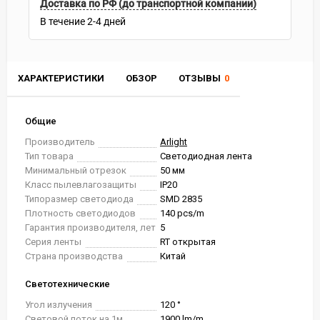
Доставка по РФ (до транспортной компании)
В течение
2-4
дней
ХАРАКТЕРИСТИКИ
ОБЗОР
ОТЗЫВЫ
0
Общие
Производитель
Arlight
Тип товара
Светодиодная лента
Минимальный отрезок
50 мм
Класс пылевлагозащиты
IP20
Типоразмер светодиода
SMD 2835
Плотность светодиодов
140 pcs/m
Гарантия производителя, лет
5
Серия ленты
RT открытая
Страна производства
Китай
Светотехнические
Угол излучения
120 °
Световой поток на 1м
1900 lm/m