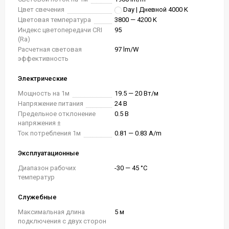
Цвет свечения
Day | Дневной 4000 K
Цветовая температура
3800 — 4200 K
Индекс цветопередачи CRI
95
(Ra)
Расчетная световая
97 lm/W
эффективность
Электрические
Мощность на 1м
19.5 — 20 Вт/м
Напряжение питания
24 В
Предельное отклонение
0.5 В
напряжения ±
Ток потребления 1м
0.81 — 0.83 A/m
Эксплуатационные
Диапазон рабочих
-30 — 45 °C
температур
Служебные
Максимальная длина
5 м
подключения с двух сторон