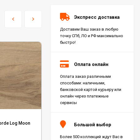
Экспресс доставка
Доставим Ваш заказ в любую
точку СПб, ЛО и РФ максимально
быстро!
Оплата онлайн
Оплата заказ различными
Керамогранит Italon
способами: наличными,
Charme Extra Silver Ret
60x120, 610010001196
банковской картой курьеру или
4 046
₽
м²
/
онлайн через платежные
сервисы
Код:
GFU6060BTP14R
Керамогранит Italon
orde Log Moon
Керамогранит Alma Ceramica Beton Pro
Charme Evo Imperiale
Большой выбор
Ret 60x120,
60x60, GFU6060BTP14R
610010001413
4 025
₽
м²
/
Более 500 коллекций ждут Вас в