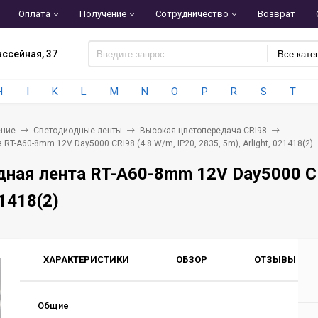
Оплата
Получение
Сотрудничество
Возврат
ассейная, 37
Все кате
H
I
K
L
M
N
O
P
R
S
T
ние
Светодиодные ленты
Высокая цветопередача CRI98
RT-A60-8mm 12V Day5000 CRI98 (4.8 W/m, IP20, 2835, 5m), Arlight, 021418(2)
ная лента RT-A60-8mm 12V Day5000 CRI
21418(2)
ХАРАКТЕРИСТИКИ
ОБЗОР
ОТЗЫВЫ
0
Общие