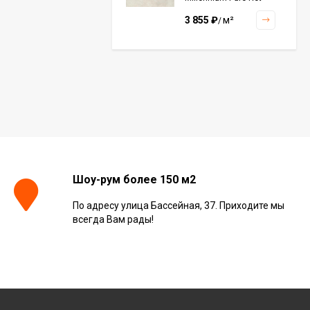
60x120, 610010001456
3 855
₽
м²
/
Керамогранит Italon
Continuum Polar Ret
60x60, 610010002672
3 001
₽
м²
/
Керамогранит Italon
Continuum Petrol Ret
Шоу-рум более 150 м2
60x60, 610010002676
3 226
₽
м²
/
По адресу улица Бассейная, 37. Приходите мы
всегда Вам рады!
Керамогранит Italon
Charme Extra Silver Ret
60x120, 610010001196
4 046
₽
м²
/