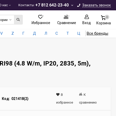
+7 812 642-23-40
О нас
Контакты
Заказать звонок
0
гории
Избранное
Сравнение
Вход
Корзина
V
Z
Г
Д
Л
С
Т
Ц
Все бренды
98 (4.8 W/m, IP20, 2835, 5m),
В
К
Код:
021418(2)
избранное
сравнению