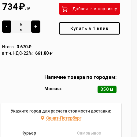
734
₽
м
/
Добавить в корзиину
-
+
Купить в 1 клик
м
Итого:
3 670
₽
в т.ч. НДС-22%:
661,80
₽
Наличие товара по городам:
Москва:
350 м
Укажите город для расчета стоимости доставки:
Санкт-Петербург
Курьер
Самовывоз