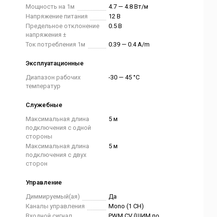
Мощность на 1м
4.7 — 4.8 Вт/м
Напряжение питания
12 В
Предельное отклонение
0.5 В
напряжения ±
Ток потребления 1м
0.39 — 0.4 A/m
Эксплуатационные
Диапазон рабочих
-30 — 45 °C
температур
Служебные
Максимальная длина
5 м
подключения с одной
стороны
Максимальная длина
5 м
подключения с двух
сторон
Управление
Диммируемый(ая)
Да
Каналы управления
Mono (1 CH)
Входной сигнал
PWM СV (ШИМ по