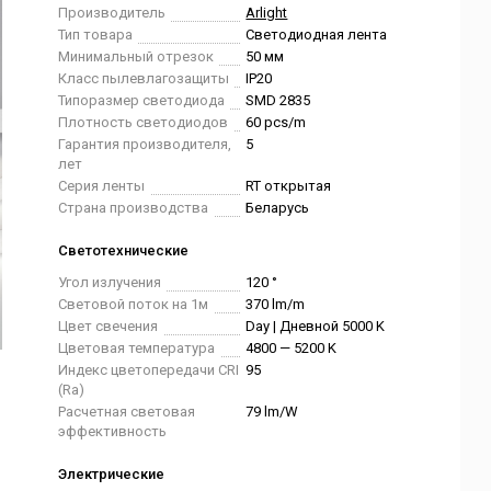
Производитель
Arlight
Тип товара
Светодиодная лента
Минимальный отрезок
50 мм
Класс пылевлагозащиты
IP20
Типоразмер светодиода
SMD 2835
Плотность светодиодов
60 pcs/m
Гарантия производителя,
5
лет
Серия ленты
RT открытая
Страна производства
Беларусь
Светотехнические
Угол излучения
120 °
Световой поток на 1м
370 lm/m
Цвет свечения
Day | Дневной 5000 K
Цветовая температура
4800 — 5200 K
Индекс цветопередачи CRI
95
(Ra)
Расчетная световая
79 lm/W
эффективность
Электрические