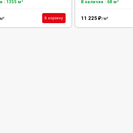
и : 1355 м²
В наличии : 68 м²
11 225
₽
м²
м²
В корзину
/