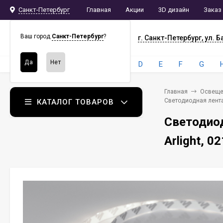
Санкт-Петербург
Главная
Акции
3D дизайн
Заказ
СПБ
СНАБ
Ваш город
Санкт-Петербург
?
г. Санкт-Петербург, ул. Б
Бренды:
4
A
B
C
D
E
F
G
Главная
Освеще
Светодиодная лента 
КАТАЛОГ ТОВАРОВ
Светодиод
Arlight, 0