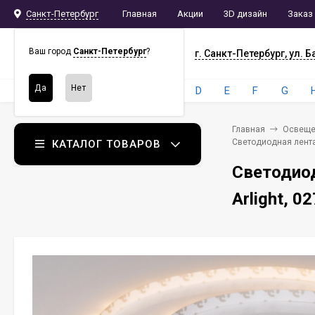
Санкт-Петербург
Главная
Акции
3D дизайн
Заказ
СПБ
СНАБ
Ваш город
Санкт-Петербург
?
г. Санкт-Петербург, ул. Б
Бренды:
4
A
B
C
D
E
F
G
Главная
Освеще
Светодиодная лента 
КАТАЛОГ ТОВАРОВ
Светодиод
Arlight, 0