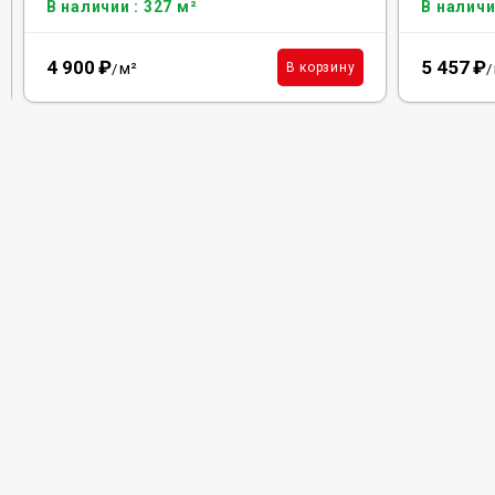
В наличии : 327 м²
В наличи
4 900
₽
5 457
₽
м²
В корзину
/
/