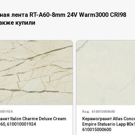
ная лента RT-A60-8mm 24V Warm3000 CRI98
 также купили
0001924
Код:
610015000600
нит Italon Charme Deluxe Cream
Керамогранит Atlas Conc
160, 610010001924
Empire Statuario Lapp 80x
610015000600