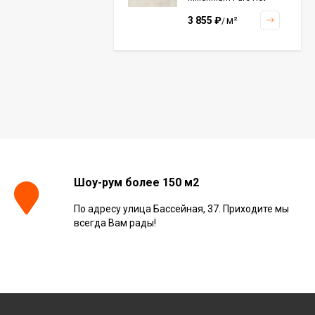
60x120, 610010001456
3 855
₽
м²
/
Керамогранит Italon
Continuum Polar Ret
60x60, 610010002672
3 001
₽
м²
/
Керамогранит Italon
Continuum Petrol Ret
Шоу-рум более 150 м2
60x60, 610010002676
3 226
₽
м²
/
По адресу улица Бассейная, 37. Приходите мы
всегда Вам рады!
Керамогранит Italon
Charme Extra Silver Ret
60x120, 610010001196
4 046
₽
м²
/