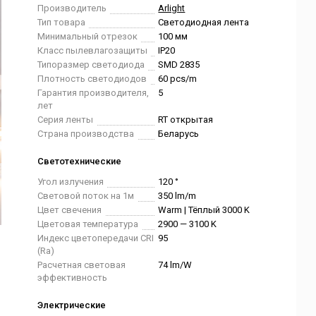
Производитель
Arlight
Тип товара
Светодиодная лента
Минимальный отрезок
100 мм
Класс пылевлагозащиты
IP20
Типоразмер светодиода
SMD 2835
Плотность светодиодов
60 pcs/m
Гарантия производителя,
5
лет
Серия ленты
RT открытая
Страна производства
Беларусь
Светотехнические
Угол излучения
120 °
Световой поток на 1м
350 lm/m
Цвет свечения
Warm | Тёплый 3000 K
Цветовая температура
2900 — 3100 K
Индекс цветопередачи CRI
95
(Ra)
Расчетная световая
74 lm/W
эффективность
Электрические