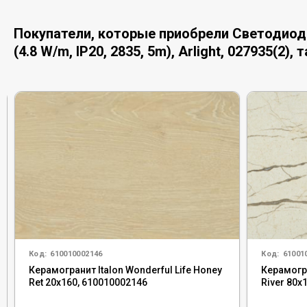
Покупатели, которые приобрели Светодиод
(4.8 W/m, IP20, 2835, 5m), Arlight, 027935(2),
Код:
610010002146
Код:
61001
Керамогранит Italon Wonderful Life Honey
Керамогра
Ret 20x160, 610010002146
River 80x