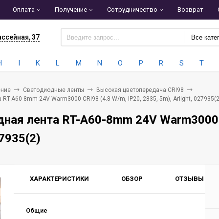
Оплата
Получение
Сотрудничество
Возврат
ассейная, 37
Все кате
H
I
K
L
M
N
O
P
R
S
T
ние
Светодиодные ленты
Высокая цветопередача CRI98
RT-A60-8mm 24V Warm3000 CRI98 (4.8 W/m, IP20, 2835, 5m), Arlight, 027935(2
ная лента RT-A60-8mm 24V Warm3000 CR
27935(2)
ХАРАКТЕРИСТИКИ
ОБЗОР
ОТЗЫВЫ
0
Общие