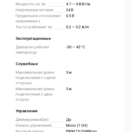
Мощность на 1м
4.7 — 4.8 Вт/м
Напряжение питания
24 В
Предельное отклонение
0.5 В
напряжения ±
Ток потребления 1м
0.2 — 0.2 A/m
Эксплуатационные
Диапазон рабочих
-30 — 45 °C
температур
Служебные
Максимальная длина
5 м
подключения с одной
стороны
Максимальная длина
5 м
подключения с двух
сторон
Управление
Диммируемый(ая)
Да
Каналы управления
Mono (1 CH)
Входной сигнал
PWM СV (ШИМ по