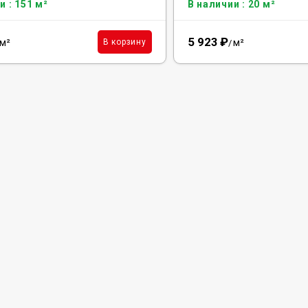
и : 151 м²
В наличии : 20 м²
5 923
₽
м²
м²
В корзину
/