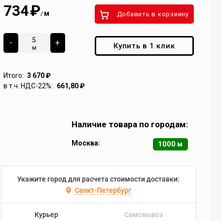
734
₽
м
/
Добавить в корзиину
-
+
Купить в 1 клик
м
Итого:
3 670
₽
в т.ч. НДС-22%:
661,80
₽
Наличие товара по городам:
Москва:
1000 м
Укажите город для расчета стоимости доставки:
Санкт-Петербург
Курьер
Самовывоз