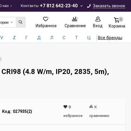
+7 812 642-23-40
О нас
Контакты
Заказать звонок
0
гории
Избранное
Сравнение
Вход
Корзина
V
Z
Г
Д
Л
С
Т
Ц
Все бренды
)
I98 (4.8 W/m, IP20, 2835, 5m),
В
К
Код:
027935(2)
избранное
сравнению