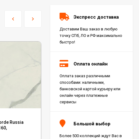
Экспресс доставка
Доставим Ваш заказ в любую
точку СПб, ЛО и РФ максимально
быстро!
Оплата онлайн
Оплата заказ различными
Керамогранит Italon
способами: наличными,
Charme Extra Silver Ret
60x120, 610010001196
банковской картой курьеру или
4 046
₽
м²
/
онлайн через платежные
сервисы
Код:
610010001851
Керамогранит Italon
orde Russia
Керамогранит Atlas Concorde Russia
Charme Evo Imperiale
Большой выбор
Ret 60x120,
160,
Allure Grey Beauty Ret 60x120,
610010001413
4 025
₽
м²
/
610010001851
Более 500 коллекций ждут Вас в