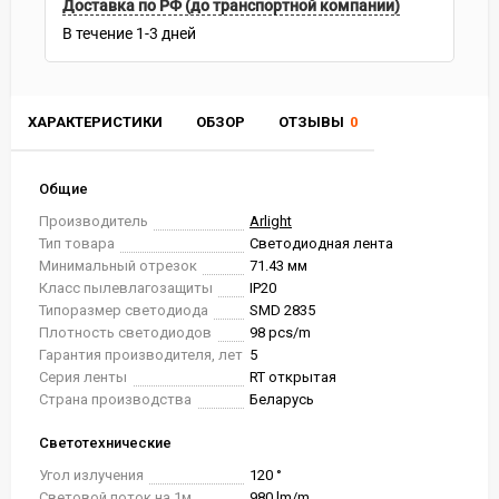
Доставка по РФ (до транспортной компании)
В течение
1-3
дней
ХАРАКТЕРИСТИКИ
ОБЗОР
ОТЗЫВЫ
0
Общие
Производитель
Arlight
Тип товара
Светодиодная лента
Минимальный отрезок
71.43 мм
Класс пылевлагозащиты
IP20
Типоразмер светодиода
SMD 2835
Плотность светодиодов
98 pcs/m
Гарантия производителя, лет
5
Серия ленты
RT открытая
Страна производства
Беларусь
Светотехнические
Угол излучения
120 °
Световой поток на 1м
980 lm/m