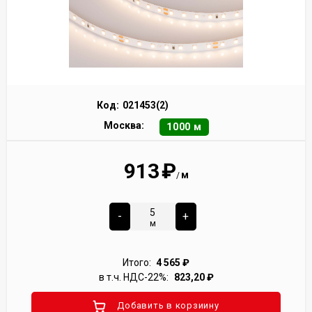
Код:
021453(2)
Москва:
1000 м
913
₽
м
/
-
+
м
Итого:
4 565
₽
в т.ч. НДС-22%:
823,20
₽
Добавить в корзиину