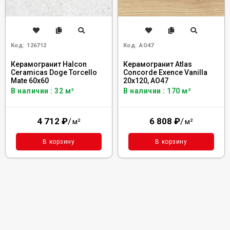
Код:
126712
Код:
AO47
Керамогранит Halcon
Керамогранит Atlas
Ceramicas Doge Torcello
Concorde Exence Vanilla
Mate 60x60
20x120, AO47
В наличии : 32 м²
В наличии : 170 м²
4 712
₽
/
6 808
₽
/
м²
м²
В корзину
В корзину