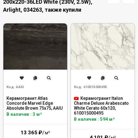
200x220-36LED White (230V, 2.5W),
Arlight, 034263, также купили
Код:
AAIU
Код:
610015000495
Керамогранит Atlas
Керамогранит Italon
Concorde Marvel Edge
Charme Deluxe Arabescato
Absolute Brown 75x75, AAIU
White Cerato 60x120,
610015000495
В наличии : 3 м²
В наличии : 594 м²
13 365
₽
/
м²
4 101
₽
/
м²