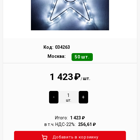
Код:
034263
Москва:
50 шт.
1 423
₽
шт.
/
-
+
шт.
Итого:
1 423
₽
в т.ч. НДС-22%:
256,61
₽
Добавить в корзиину