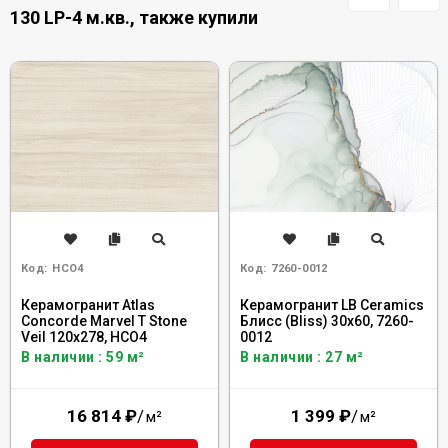
130 LP-4 м.кв., также купили
Код:
HCO4
Код:
7260-0012
Керамогранит Atlas
Керамогранит LB Ceramics
Concorde Marvel T Stone
Блисс (Bliss) 30x60, 7260-
Veil 120x278, HCO4
0012
В наличии : 59 м²
В наличии : 27 м²
16 814
₽
/
1 399
₽
/
м²
м²