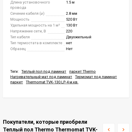
Длина установочного
1.5 м
провода
Сечение кабеля (⌀)
2.8 мм
Мощность
520 Вт
Удельная мощность на 1 м²
130 Вт
Напряжение сети, В
220
Тип кабеля
Двухжильный
Тип термостата в комплекте
нет
Образец
Нет
Теги:
Теплый пол под ламинат
паркет Thermo
Нагревательный мат под ламинат
Термомат под ламинат
паркет
Thermomat TVK-130 LP-4 м.кв.
Покупатели, которые приобрели
Теплый пол Thermo Thermomat TVK-