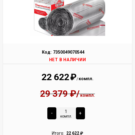
Код:
7350049070544
НЕТ В НАЛИЧИИ
22 622
₽
компл.
/
29 379
₽
/
компл.
-
+
компл.
Итого:
22 622
₽