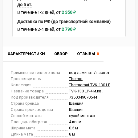
до 5 эт.
В течение
1-2
дней
2 350
₽
Доставка по РФ (до транспортной компании)
В течение
2-4
дней
2 790
₽
ХАРАКТЕРИСТИКИ
ОБЗОР
ОТЗЫВЫ
0
Применение теплого пола
под ламинат / паркет
Производитель
Thermo
Коллекция
Thermomat TVK-130 LP
Название товара
TVK-130 LP-4 м.кв.
Код производителя
7350049070544
Страна бренда
Швеция
Страна производства
Швеция
Способ монтажа
сухой монтаж
Площадь обогрева
4 кв. м.
Ширина мата
0.5 м
Длина мата
8 м