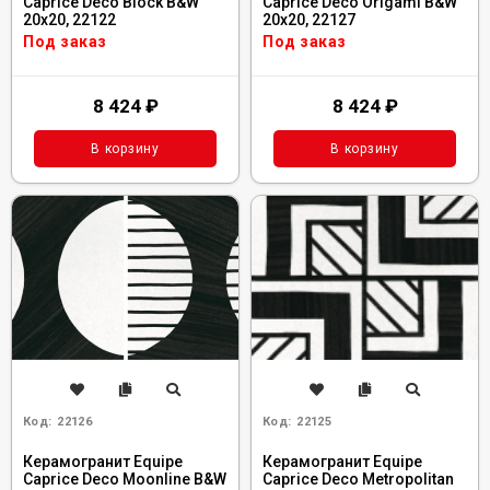
Caprice Deco Block B&W
Caprice Deco Origami B&W
20x20, 22122
20x20, 22127
Под заказ
Под заказ
8 424
₽
8 424
₽
В корзину
В корзину
Код:
22126
Код:
22125
Керамогранит Equipe
Керамогранит Equipe
Caprice Deco Moonline B&W
Caprice Deco Metropolitan